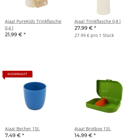
Ajaa! PureKids Trinkflasche
Ajaa! Trinkflasche 0,8 l
0,4 l
27.99 €
*
21.99 €
*
27.99 € pro 1 Stück
AUSVERKAUFT
Ajaa! Becher 1St.
Ajaa! Brotbox 1St.
7.49 €
*
14.99 €
*