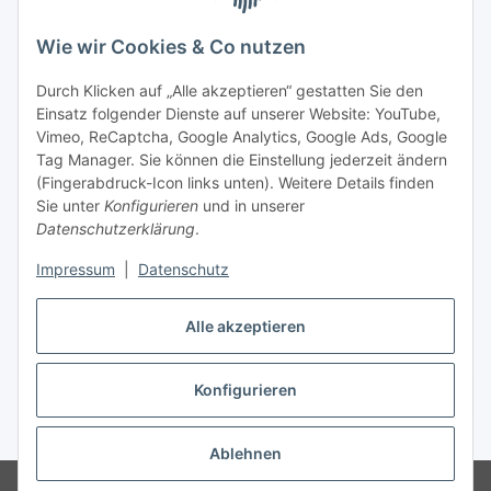
Wie wir Cookies & Co nutzen
Durch Klicken auf „Alle akzeptieren“ gestatten Sie den
Einsatz folgender Dienste auf unserer Website: YouTube,
Vimeo, ReCaptcha, Google Analytics, Google Ads, Google
Tag Manager. Sie können die Einstellung jederzeit ändern
(Fingerabdruck-Icon links unten). Weitere Details finden
Sie unter
Konfigurieren
und in unserer
Datenschutzerklärung
.
Versand
Impressum
|
Datenschutz
Alle akzeptieren
Konfigurieren
Vertrag widerrufen
* Alle Preise inkl. gesetzlicher USt., zzgl.
Versand
Ablehnen
© Biologisch24.com, Biologisch24 GmbH