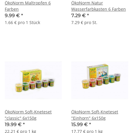
ÖkoNorm Maltropfen 6
ÖkoNorm Natur
Farben
Wasserfarbkasten 6 Farben
9.99 €
*
7.29 €
*
1.66 € pro 1 Stück
7.29 € pro St.
ÖkoNorm Soft-Kneteset
ÖkoNorm Soft-Kneteset
"classic" 6x150g
"Einhorn" 6x150g
19.99 €
*
15.99 €
*
22.21 € pro 1 kg
17.77 € pro 1 kg