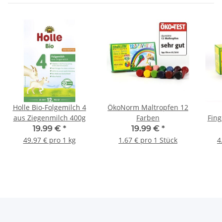
Holle Bio-Folgemilch 4
ÖkoNorm Maltropfen 12
aus Ziegenmilch 400g
Farben
Fing
19.99 €
*
19.99 €
*
49.97 € pro 1 kg
1.67 € pro 1 Stück
4