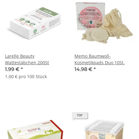
Larelle Beauty
Memo Baumwoll-
Wattestäbchen 200St
Kosmetikpads Duo 10St.
1.99 €
*
14.98 €
*
1.00 € pro 100 Stück
TOP