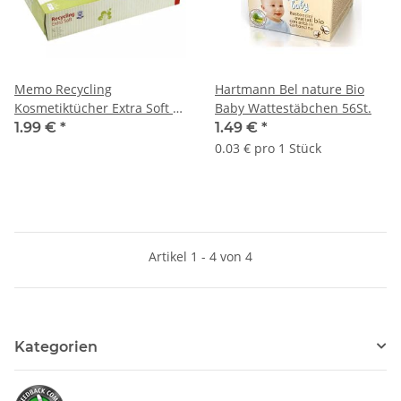
Memo Recycling
Hartmann Bel nature Bio
Kosmetiktücher Extra Soft 2-
Baby Wattestäbchen 56St.
Lagig100St.
1.99 €
*
1.49 €
*
0.03 € pro 1 Stück
Artikel 1 - 4 von 4
Kategorien