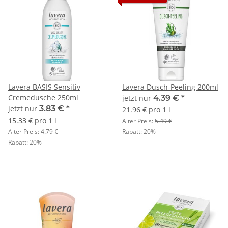
Lavera BASIS Sensitiv
Lavera Dusch-Peeling 200ml
Cremedusche 250ml
jetzt nur
4.39 €
*
jetzt nur
3.83 €
*
21.96 € pro 1 l
15.33 € pro 1 l
Alter Preis:
5.49 €
Alter Preis:
4.79 €
Rabatt:
20%
Rabatt:
20%