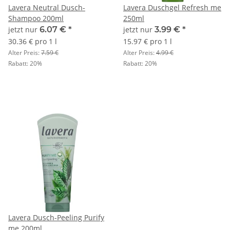
Lavera Neutral Dusch-
Lavera Duschgel Refresh me
Shampoo 200ml
250ml
jetzt nur
6.07 €
*
jetzt nur
3.99 €
*
30.36 € pro 1 l
15.97 € pro 1 l
Alter Preis:
7.59 €
Alter Preis:
4.99 €
Rabatt:
20%
Rabatt:
20%
Lavera Dusch-Peeling Purify
me 200ml