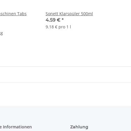
aschinen Tabs
Sonett Klarspüler 500ml
4.59 €
*
9.18 € pro 1 l
kg
e Informationen
Zahlung