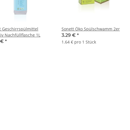
t Geschirrspülmittel
Sonett Öko Spülschwamm 2er
iv Nachfüllflasche 1L
3.29 €
*
 €
*
1.64 € pro 1 Stück