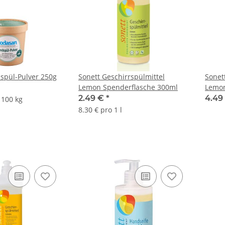
spül-Pulver 250g
Sonett Geschirrspülmittel
Sonet
Lemon Spenderflasche 300ml
Lemon
2.49 €
*
4.49
 100 kg
8.30 € pro 1 l