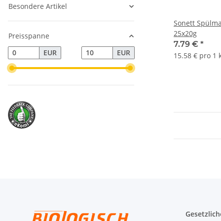
Besondere Artikel
Sonett Spülm
25x20g
Preisspanne
7.79 €
*
EUR
EUR
15.58 € pro 1 
Gesetzlich