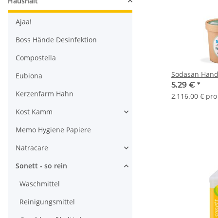
Haushalt
Ajaa!
Boss Hände Desinfektion
Compostella
Sodasan Hand
Eubiona
5.29 €
*
Kerzenfarm Hahn
2,116.00 € pro
Kost Kamm
Memo Hygiene Papiere
Natracare
Sonett - so rein
Waschmittel
Reinigungsmittel