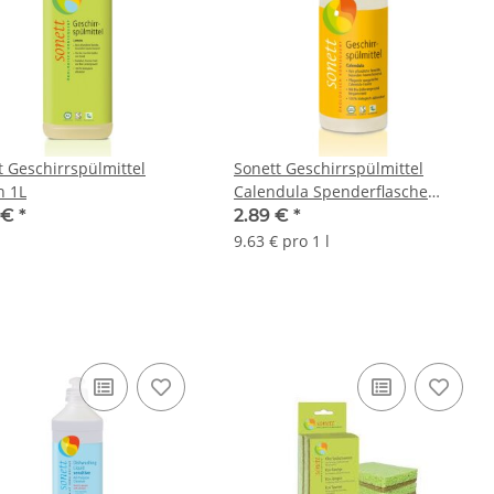
t Geschirrspülmittel
Sonett Geschirrspülmittel
 1L
Calendula Spenderflasche
300ml
 €
*
2.89 €
*
9.63 € pro 1 l