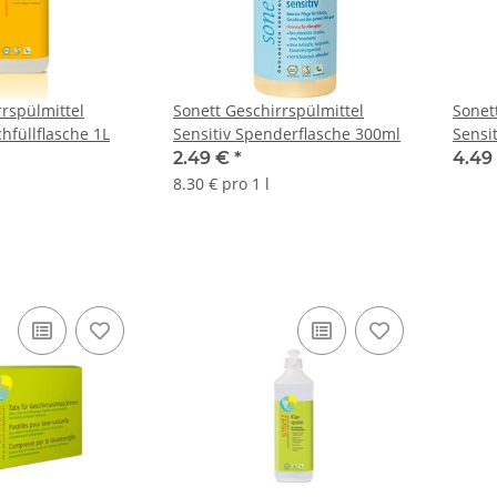
rrspülmittel
Sonett Geschirrspülmittel
Sonet
hfüllflasche 1L
Sensitiv Spenderflasche 300ml
Sensit
2.49 €
*
4.49
8.30 € pro 1 l