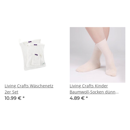
Living Crafts Wäschenetz
Living Crafts Kinder
2er Set
Baumwoll-Socken dünn
1Paar
10.99 €
*
4.89 €
*