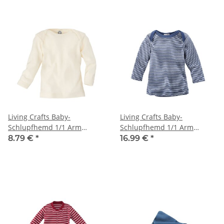
Living Crafts Baby-
Living Crafts Baby-
Schlupfhemd 1/1 Arm
Schlupfhemd 1/1 Arm
Baumwolle 1St.
Wolle/Seide 1St.
8.79 €
*
16.99 €
*