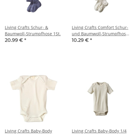
Living Crafts Schur- &
Living Crafts Comfort Schur-
Baumwoll-Strumpfhose 1St.
und Baumwoll-Strumpfhose
mit Elasthan 1St. natur
20.99 €
*
10.29 €
*
86/92
Living Crafts Baby-Body
Living Crafts Baby-Body 1/4