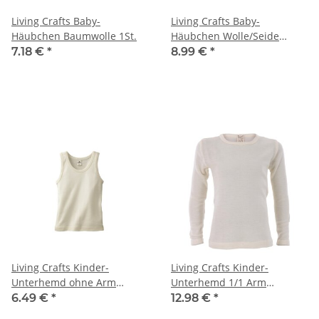
Living Crafts Baby-
Living Crafts Baby-
Häubchen Baumwolle 1St.
Häubchen Wolle/Seide
natur 1St.
7.18 €
*
8.99 €
*
Living Crafts Kinder-
Living Crafts Kinder-
Unterhemd ohne Arm
Unterhemd 1/1 Arm
Baumwolle 1St.
Baumwolle 1St.
6.49 €
*
12.98 €
*