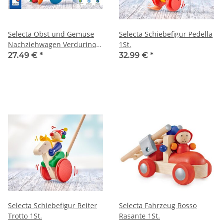
Selecta Obst und Gemüse
Selecta Schiebefigur Pedella
Nachziehwagen Verdurino
1St.
1St.
27.49 €
*
32.99 €
*
Selecta Schiebefigur Reiter
Selecta Fahrzeug Rosso
Trotto 1St.
Rasante 1St.