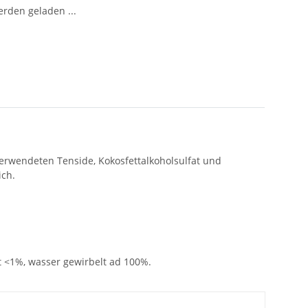
den geladen ...
 verwendeten Tenside, Kokosfettalkoholsulfat und
ich.
rat <1%, wasser gewirbelt ad 100%.