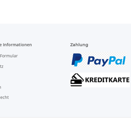
e Informationen
Zahlung
-Formular
tz
m
recht