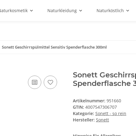
Naturkosmetik
Naturkleidung
Naturköstlich
Sonett Geschirrspülmittel Sensitiv Spenderflasche 300ml
Sonett Geschirrs
Spenderflasche 
Artikelnummer:
951660
GTIN:
4007547306707
Kategorie:
Sonett - so rein
Hersteller:
Sonett
Hinweise für Allergiker: