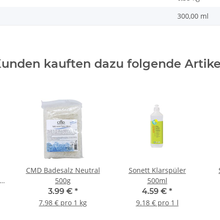
300,00 ml
unden kauften dazu folgende Artike
CMD Badesalz Neutral
Sonett Klarspüler
500g
500ml
che
3.99 €
*
4.59 €
*
7.98 € pro 1 kg
9.18 € pro 1 l