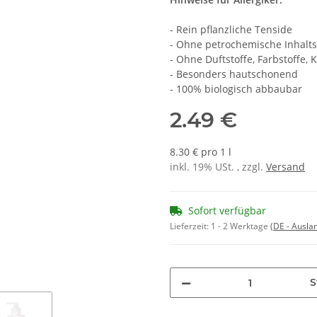
- Rein pflanzliche Tenside
- Ohne petrochemische Inhalts
- Ohne Duftstoffe, Farbstoffe,
- Besonders hautschonend
- 100% biologisch abbaubar
2.49 €
8.30 € pro 1 l
inkl. 19% USt. , zzgl.
Versand
Sofort verfügbar
Lieferzeit:
1 - 2 Werktage
(DE - Ausla
S
Loading...