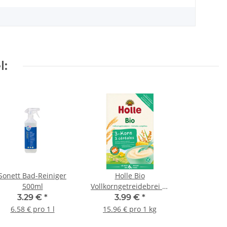
l:
Sonett Bad-Reiniger
Holle Bio
500ml
Vollkorngetreidebrei 3-
Korn 250g
3.29 €
*
3.99 €
*
6.58 € pro 1 l
15.96 € pro 1 kg