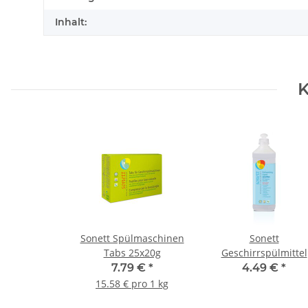
Inhalt:
K
Sonett Spülmaschinen
Sonett
Tabs 25x20g
Geschirrspülmittel
Sensitiv Nachfüllflas
7.79 €
*
4.49 €
*
1L
15.58 € pro 1 kg