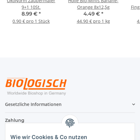
ÖkoNorm Zaubermaler
Holle Bio-Minis Banane-
9+1 10St.
Orange 8x12,5g
Fing
8.99 €
*
4.49 €
*
0.90 € pro 1 Stück
44.90 € pro 1 kg
4
Gesetzliche Informationen
Zahlung
Wie wir Cookies & Co nutzen