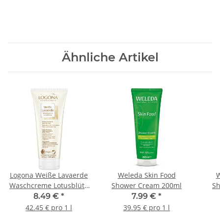
Ähnliche Artikel
Logona Weiße Lavaerde
Weleda Skin Food
W
Waschcreme Lotusblüte
Shower Cream 200ml
S
200ml
Spri
8.49 €
*
7.99 €
*
42.45 € pro 1 l
39.95 € pro 1 l