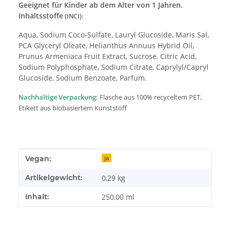
Geeignet für Kinder ab dem Alter von 1 Jahren.
Inhaltsstoffe
(INCI):
Aqua, Sodium Coco-Sulfate, Lauryl Glucoside, Maris Sal,
PCA Glyceryl Oleate, Helianthus Annuus Hybrid Oil,
Prunus Armeniaca Fruit Extract, Sucrose, Citric Acid,
Sodium Polyphosphate, Sodium Citrate, Caprylyl/Capryl
Glucoside, Sodium Benzoate, Parfum.
Nachhaltige Verpackung:
Flasche aus 100% recyceltem PET,
Etikett aus biobasiertem Kunststoff
Produkteigenschaft
Wert
Vegan:
ja
Artikelgewicht:
0,29
kg
Inhalt:
250,00 ml