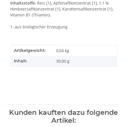
Inhaltsstoffe:
Reis [1], Apfelsaftkonzentrat [1], 1,1 %
Himbeersaftkonzentrat [1], Karottensaftkonzentrat [1],
Vitamin B1 (Thiamin).
1. aus biologischer Erzeugung
Produkteigenschaft
Wert
Artikelgewicht:
0,04
kg
Inhalt:
30,00 g
Kunden kauften dazu folgende
Artikel: