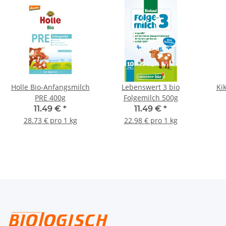
Holle Bio-Anfangsmilch
Lebenswert 3 bio
Ki
PRE 400g
Folgemilch 500g
11.49 €
*
11.49 €
*
28.73 € pro 1 kg
22.98 € pro 1 kg