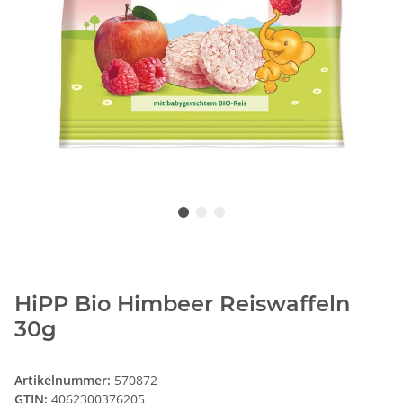
HiPP Bio Himbeer Reiswaffeln
30g
Artikelnummer:
570872
GTIN:
4062300376205