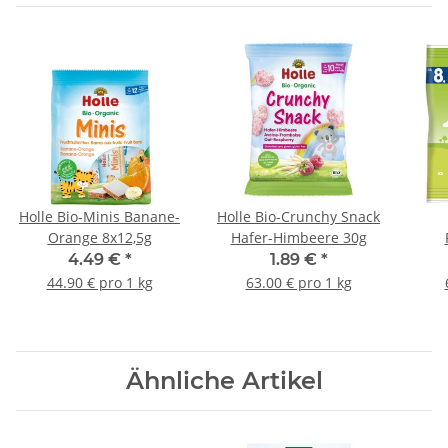
Holle Bio-Minis Banane-
Holle Bio-Crunchy Snack
Orange 8x12,5g
Hafer-Himbeere 30g
4.49 €
*
1.89 €
*
44.90 € pro 1 kg
63.00 € pro 1 kg
Ähnliche Artikel