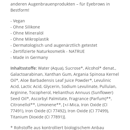
anderen Augenbrauenprodukten – für Eyebrows in
Bestform!
- Vegan
- Ohne Silikone
- Ohne Mineralöl
- Ohne Mikroplastik
- Dermatologisch und augenärztlich getestet
- Zertifizierte Naturkosmetik - NATRUE
- Made in Germany
Inhaltsstoffe:
Water (Aqua), Sucrose*, Alcohol* denat.,
Galactoarabinan, Xanthan Gum, Argania Spinosa Kernel
Oil*, Aloe Barbadensis Leaf Juice Powder*, Levulinic
Acid, Lactic Acid, Glycerin, Sodium Levulinate, Pullulan,
Arginine, Tocopherol, Helianthus Annuus (Sunflower)
Seed Oil*, Ascorbyl Palmitate, Fragrance (Parfum)**,
Citronellol**, Limonene**, [+/-Mica, Iron Oxide (CI
77491), Iron Oxide (CI 77492), Iron Oxide (CI 77499),
Titanium Dioxide (CI 77891)].
* Rohstoffe aus kontrolliert biologischem Anbau