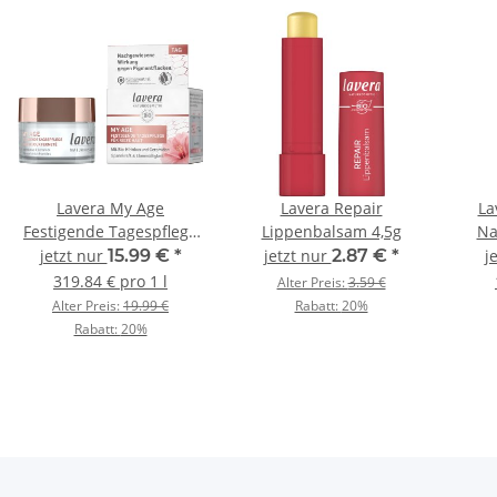
Lavera My Age
Lavera Repair
La
Festigende Tagespflege
Lippenbalsam 4,5g
Na
50ml
jetzt nur
15.99 €
*
jetzt nur
2.87 €
*
j
319.84 € pro 1 l
Alter Preis:
3.59 €
Alter Preis:
19.99 €
Rabatt:
20%
Rabatt:
20%