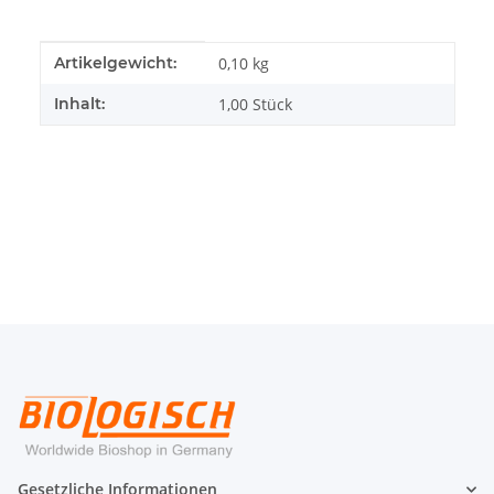
Produkteigenschaft
Wert
Artikelgewicht:
0,10
kg
Inhalt:
1,00 Stück
Gesetzliche Informationen