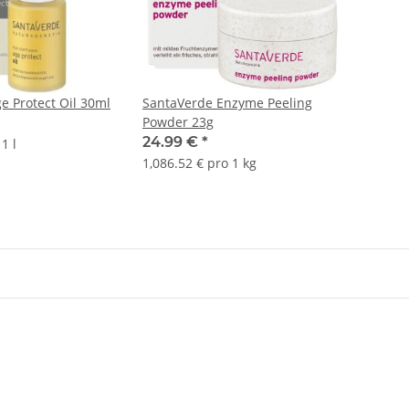
e Protect Oil 30ml
SantaVerde Enzyme Peeling
Powder 23g
24.99 €
*
1 l
1,086.52 € pro 1 kg