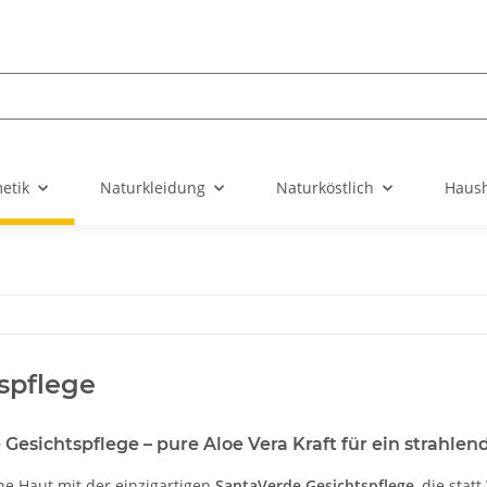
etik
Naturkleidung
Naturköstlich
Haush
spflege
Gesichtspflege – pure Aloe Vera Kraft für ein strahlen
e Haut mit der einzigartigen
SantaVerde Gesichtspflege
, die sta