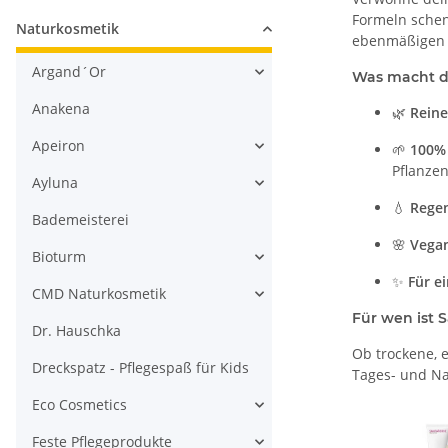
Formeln schenk
Naturkosmetik
ebenmäßigen 
Argand´Or
Was macht di
Anakena
🌿
Reine
Apeiron
🌱
100% 
Pflanzen
Ayluna
💧
Regen
Bademeisterei
🌸
Vegan
Bioturm
✨
Für e
CMD Naturkosmetik
Für wen ist 
Dr. Hauschka
Ob trockene, 
Dreckspatz - Pflegespaß für Kids
Tages- und Na
Eco Cosmetics
Feste Pflegeprodukte