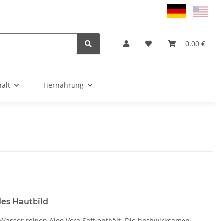
0.00 €
alt
Tiernahrung
des Hautbild
tt Wasser reinen Aloe Vera Saft enthält. Die hochwirksamen