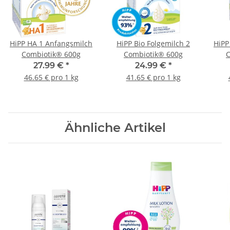
HiPP HA 1 Anfangsmilch
HiPP Bio Folgemilch 2
HiPP
Combiotik® 600g
Combiotik® 600g
C
27.99 €
*
24.99 €
*
46.65 € pro 1 kg
41.65 € pro 1 kg
Ähnliche Artikel