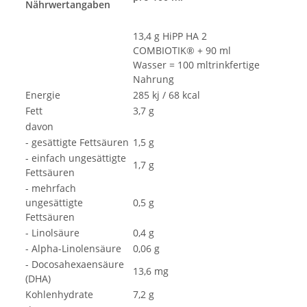
Nährwertangaben
13,4 g HiPP HA 2
COMBIOTIK® + 90 ml
Wasser = 100 mltrinkfertige
Nahrung
Energie
285 kj / 68 kcal
Fett
3,7 g
davon
- gesättigte Fettsäuren
1,5 g
- einfach ungesättigte
1,7 g
Fettsäuren
- mehrfach
ungesättigte
0,5 g
Fettsäuren
- Linolsäure
0,4 g
- Alpha-Linolensäure
0,06 g
- Docosahexaensäure
13,6 mg
(DHA)
Kohlenhydrate
7,2 g