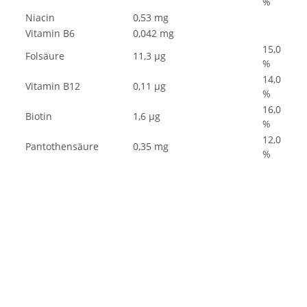
%
Niacin
0,53 mg
Vitamin B6
0,042 mg
15,0
Folsäure
11,3 µg
%
14,0
Vitamin B12
0,11 µg
%
16,0
Biotin
1,6 µg
%
12,0
Pantothensäure
0,35 mg
%