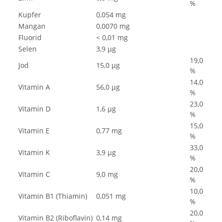
%
Kupfer
0,054 mg
Mangan
0,0070 mg
Fluorid
< 0,01 mg
Selen
3,9 µg
19,0
Jod
15,0 µg
%
14,0
Vitamin A
56,0 µg
%
23,0
Vitamin D
1,6 µg
%
15,0
Vitamin E
0,77 mg
%
33,0
Vitamin K
3,9 µg
%
20,0
Vitamin C
9,0 mg
%
10,0
Vitamin B1 (Thiamin)
0,051 mg
%
20,0
Vitamin B2 (Riboflavin)
0,14 mg