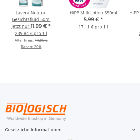
Lavera Neutral
HiPP Milk Lotion 350ml
HiPP
Gesichtsfluid 50ml
5.99 €
*
jetzt nur
11.99 €
*
17.11 € pro 1 l
239.84 € pro 1 l
Alter Preis:
14.99 €
Rabatt:
20%
Gesetzliche Informationen