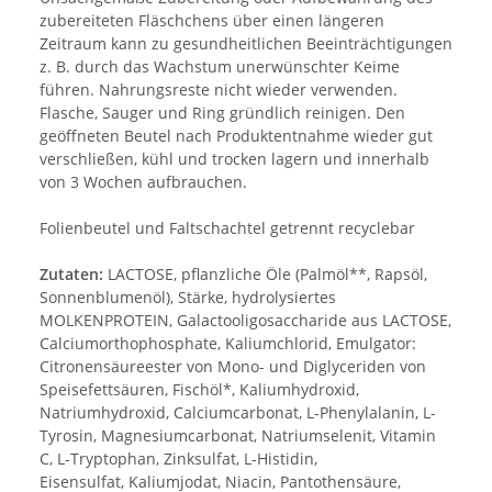
zubereiteten Fläschchens über einen längeren
Zeitraum kann zu gesundheitlichen Beeinträchtigungen
z. B. durch das Wachstum unerwünschter Keime
führen. Nahrungsreste nicht wieder verwenden.
Flasche, Sauger und Ring gründlich reinigen. Den
geöffneten Beutel nach Produktentnahme wieder gut
verschließen, kühl und trocken lagern und innerhalb
von 3 Wochen aufbrauchen.
Folienbeutel und Faltschachtel getrennt recyclebar
Zutaten:
LACTOSE, pflanzliche Öle (Palmöl**, Rapsöl,
Sonnenblumenöl), Stärke, hydrolysiertes
MOLKENPROTEIN, Galactooligosaccharide aus LACTOSE,
Calciumorthophosphate, Kaliumchlorid, Emulgator:
Citronensäureester von Mono- und Diglyceriden von
Speisefettsäuren, Fischöl*, Kaliumhydroxid,
Natriumhydroxid, Calciumcarbonat, L-Phenylalanin, L-
Tyrosin, Magnesiumcarbonat, Natriumselenit, Vitamin
C, L-Tryptophan, Zinksulfat, L-Histidin,
Eisensulfat, Kaliumjodat, Niacin, Pantothensäure,