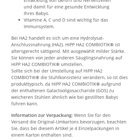
Entwcklung von Gehirn und Nervenzellen
und damit für eine gesunde Entwicklung
Ihres Babys.
Vitamine A, C und D sind wichtig für das
Immunsystem.
Bei HA2 handelt es sich um eine Hydrolysat-
Anschlussnahrung (HA2). HiPP HA2 COMBIOTIK
®
ist
altersgerecht sättigend. Mit ausgewählt milder Stärke.
Sie können von jeder anderen Säuglingsnahrung auf
HiPP HA2 COMBIOTIK
®
umstellen.
Sollte sich bei der Umstellung auf HiPP HA2
COMBIOTIK
®
die Stuhlkonsistenz verändern, so ist dies
produkttypisch, da HiPP HA2 COMBIOTIK
®
aufgrund
der enthaltenen Galactooligosaccharide (GOS) zu
weicheren Stühlen ähnlich wie bei gestillten Babys
führen kann.
Information zur Verpackung:
Wenn Sie für den
Versand die Original-Umkartons bevorzugen, beachten
Sie, dass bei diesem Artikel je 4 Einzelpackungen in
einem Karton enthalten sind.