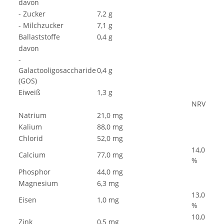
davon
- Zucker
7,2 g
- Milchzucker
7,1 g
Ballaststoffe
0,4 g
davon
-
Galactooligosaccharide
0,4 g
(GOS)
Eiweiß
1,3 g
NRV
Natrium
21,0 mg
Kalium
88,0 mg
Chlorid
52,0 mg
14,0
Calcium
77,0 mg
%
Phosphor
44,0 mg
Magnesium
6,3 mg
13,0
Eisen
1,0 mg
%
10,0
Zink
0,5 mg