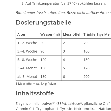
Auf Trinktemperatur (ca. 37 °C) abkühlen lassen.
Bitte immer frisch zubereiten. Reste nicht aufbewahren 
Dosierungstabelle
Alter
Wasser (ml)
Messlöffel
Trinkfertige Men
1.–2. Woche
60
2
70
3.–4. Woche
90
3
100
5.–8. Woche
120
4
130
3.–4. Monat
150
5
170
ab 5. Monat
180
6
200
1 Messlöffel = ca. 4,4 g Pulver
Inhaltsstoffe
Ziegenvollmilchpulver*¹ (38 %), Laktose*, pflanzliche Öl
Vitamin C, L-Tryptophan, L-Tyrosin, Natriumcitrat, Natriumc