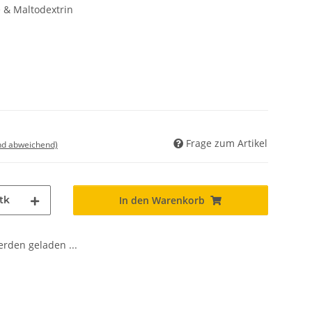
e & Maltodextrin
Frage zum Artikel
nd abweichend)
tk
In den Warenkorb
den geladen ...