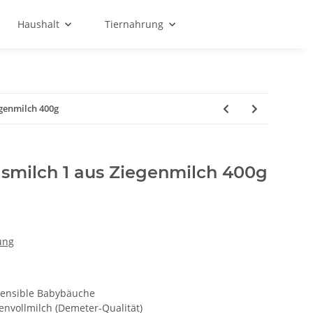
Haushalt
Tiernahrung
egenmilch 400g
gsmilch 1 aus Ziegenmilch 400g
ung
 sensible Babybäuche
genvollmilch (Demeter-Qualität)