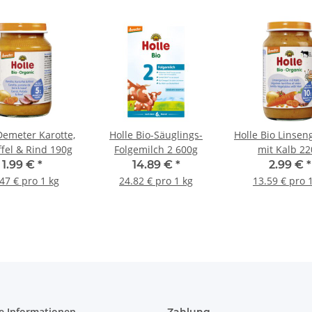
Demeter Karotte,
Holle Bio-Säuglings-
Holle Bio Linse
ffel & Rind 190g
Folgemilch 2 600g
mit Kalb 22
1.99 €
*
14.89 €
*
2.99 €
*
47 € pro 1 kg
24.82 € pro 1 kg
13.59 € pro 
e Informationen