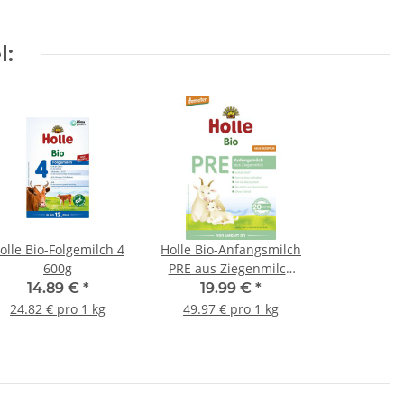
l:
olle Bio-Folgemilch 4
Holle Bio-Anfangsmilch
600g
PRE aus Ziegenmilch
400g
14.89 €
*
19.99 €
*
24.82 € pro 1 kg
49.97 € pro 1 kg