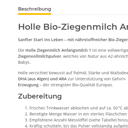
Beschreibung
Holle Bio-Ziegenmilch An
Sanfter Start ins Leben – mit nährstoffreicher Bio-Ziege
Die
Holle Ziegenmilch Anfangsmilch 1
ist eine vollwertig
Ziegenvollmilchpulver
, welches von Natur aus A2-ähnlic
Babys.
Holle verzichtet bewusst auf Palmöl, Stärke und Maltodex
DHA (aus Algen) und ARA
zur Unterstützung von Gehirn-
Erzeugung
– der strengsten Bio-Qualität Europas.
Zubereitung
Frisches Trinkwasser abkochen und auf ca. 50 °C a
Benötigte Menge Wasser in ein steriles Fläschchen
Empfohlene Anzahl Messlöffel (siehe Tabelle) hinz
Kräftig schütteln, bis das Pulver vollständig aufgelös