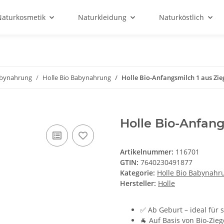
Naturkosmetik
Naturkleidung
Naturköstlich
abynahrung
Holle Bio Babynahrung
Holle Bio-Anfangsmilch 1 aus Zi
Holle Bio-Anfan
Artikelnummer:
116701
GTIN:
7640230491877
Kategorie:
Holle Bio Babynahr
Hersteller:
Holle
✅ Ab Geburt – ideal für
🐐 Auf Basis von Bio-Zie