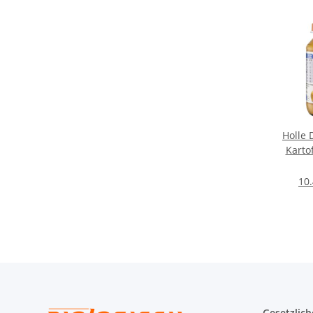
Holle 
Karto
10.
Gesetzlich