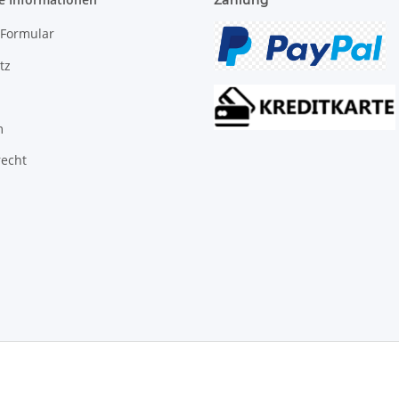
Zahlung
-Formular
tz
m
recht
© Biologisch24.com, Biologisch24 GmbH