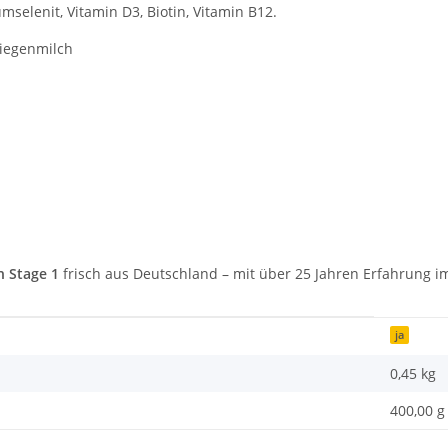
umselenit, Vitamin D3, Biotin, Vitamin B12.
Ziegenmilch
h Stage 1
frisch aus Deutschland – mit über 25 Jahren Erfahrung i
ja
0,45
kg
400,00 g