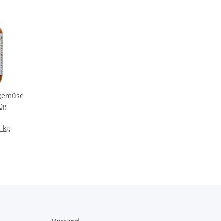
ngemüse
0g
1 kg
Versand