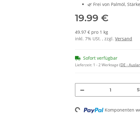
🌿 Frei von Palmöl, Stärk
19.99 €
49.97 € pro 1 kg
inkl. 7% USt. , zzgl.
Versand
Sofort verfügbar
Lieferzeit:
1 - 2 Werktage
(DE - Ausla
S
Komponenten wer
Loading...