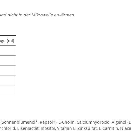
und nicht in der Mikrowelle erwärmen.
ge (ml)
e* (Sonnenblumenöl*, Rapsöl*), L-Cholin, Calciumhydroxid, Algenöl 
hlorid, Eisenlactat, Inositol, Vitamin E, Zinksulfat, L-Carnitin, Niac