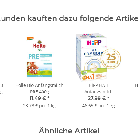
unden kauften dazu folgende Artike
 3
Holle Bio-Anfangsmilch
HiPP HA 1
H
0g
PRE 400g
Anfangsmilch
Combiotik® 600g
11.49 €
*
27.99 €
*
28.73 € pro 1 kg
46.65 € pro 1 kg
Ähnliche Artikel