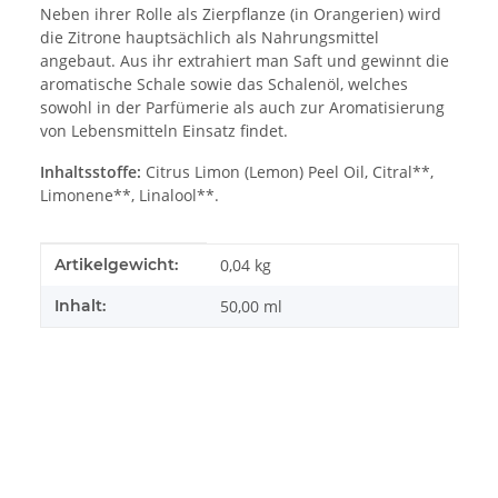
Neben ihrer Rolle als Zierpflanze (in Orangerien) wird
die Zitrone hauptsächlich als Nahrungsmittel
angebaut. Aus ihr extrahiert man Saft und gewinnt die
aromatische Schale sowie das Schalenöl, welches
sowohl in der Parfümerie als auch zur Aromatisierung
von Lebensmitteln Einsatz findet.
Inhaltsstoffe:
Citrus Limon (Lemon) Peel Oil, Citral**,
Limonene**, Linalool**.
Produkteigenschaft
Wert
Artikelgewicht:
0,04
kg
Inhalt:
50,00 ml