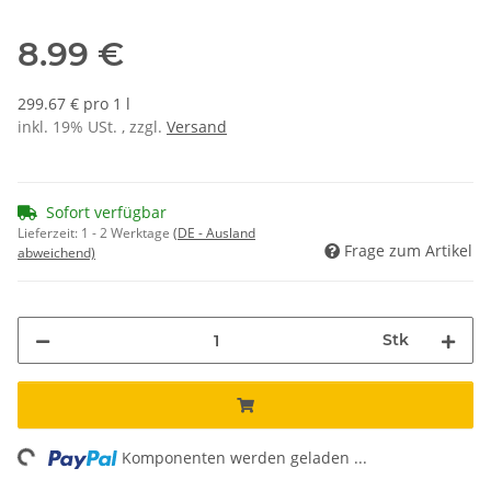
8.99 €
299.67 € pro 1 l
inkl. 19% USt. , zzgl.
Versand
Sofort verfügbar
Lieferzeit:
1 - 2 Werktage
(DE - Ausland
Frage zum Artikel
abweichend)
Stk
ing...
Komponenten werden geladen ...