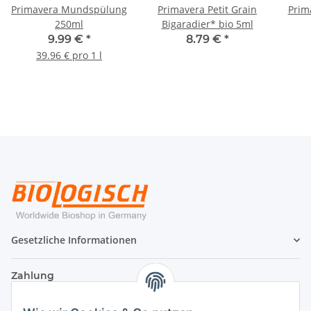
Primavera Mundspülung
Primavera Petit Grain
Prim
250ml
Bigaradier* bio 5ml
9.99 €
*
8.79 €
*
39.96 € pro 1 l
Gesetzliche Informationen
Zahlung