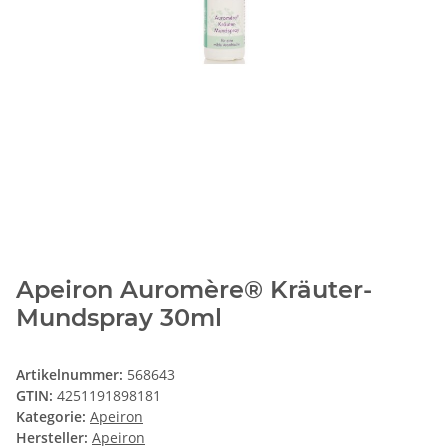
Apeiron Auromère® Kräuter-
Mundspray 30ml
Artikelnummer:
568643
GTIN:
4251191898181
Kategorie:
Apeiron
Hersteller:
Apeiron