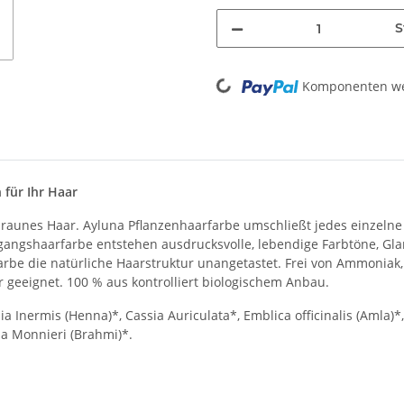
S
Loading...
Komponenten wer
 für Ihr Haar
 braunes Haar. Ayluna Pflanzenhaarfarbe umschließt jedes einzeln
sgangshaarfarbe entstehen ausdrucksvolle, lebendige Farbtöne, G
arbe die natürliche Haarstruktur unangetastet. Frei von Ammoniak, 
r geeignet. 100 % aus kontrolliert biologischem Anbau.
nia Inermis (Henna)*, Cassia Auriculata*, Emblica officinalis (Amla
a Monnieri (Brahmi)*.