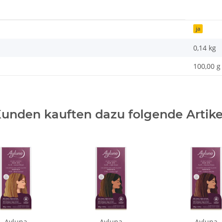
ja
0,14
kg
100,00 g
unden kauften dazu folgende Artike
Ayluna
Ayluna
Ayluna