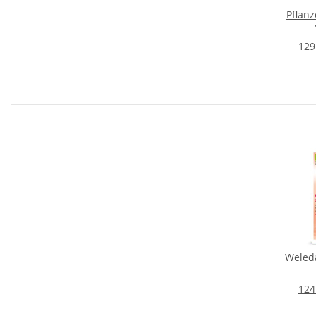
Pflan
30 Kar
129
Weleda
124