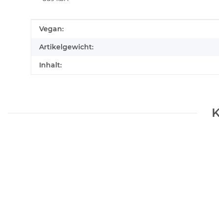
Produkteigenschaft
Wert
Vegan:
Artikelgewicht:
Inhalt:
K