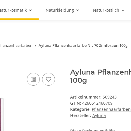
Naturkosmetik
Naturkleidung
Naturköstlich
flanzenhaarfarben
Ayluna Pflanzenhaarfarbe Nr. 70 Zimtbraun 100g
Ayluna Pflanzen
100g
Artikelnummer:
569243
GTIN:
4260512460709
Kategorie:
Pflanzenhaarfarben
Hersteller:
Ayluna
Diese Packung enthält: