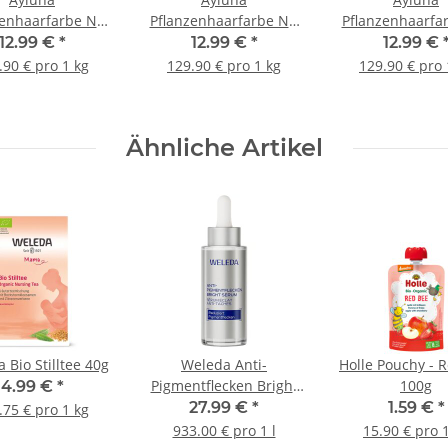
zenhaarfarbe Nr.
Pflanzenhaarfarbe Nr.
Pflanzenhaarfar
amellblond 100g
80 Kaffeebraun 100g
85 Schokobrau
12.99 €
*
12.99 €
*
12.99 €
.90 € pro 1 kg
129.90 € pro 1 kg
129.90 € pro 
Ähnliche Artikel
 Bio Stilltee 40g
Weleda Anti-
Holle Pouchy - 
Pigmentflecken Bright
100g
4.99 €
*
Serum 30ml
27.99 €
*
1.59 €
*
.75 € pro 1 kg
933.00 € pro 1 l
15.90 € pro 