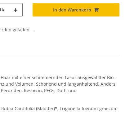
tk
In den Warenkorb
den geladen ...
e Haar mit einer schimmernden Lasur ausgewählter Bio-
lanz und Volumen. Schonend und langanhaltend. Anders
Peroxiden, Resorcin, PEGs, Duft- und
)*, Rubia Cardifolia (Madder)*, Trigonella foenum-graecum