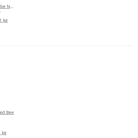
be Nr.
n 100g
*
1 kg
Red Bee
1 kg