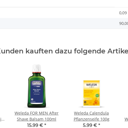
0,09
90,0
unden kauften dazu folgende Artike
Weleda FOR MEN After
Weleda Calendula
i
Shave Balsam 100ml
Pflanzenseife 100g
W
15.99 €
*
5.99 €
*