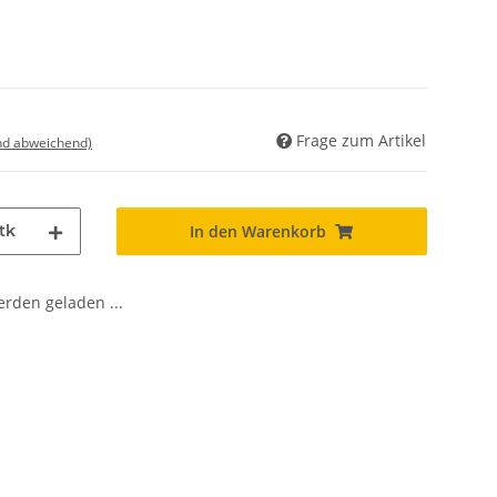
Frage zum Artikel
nd abweichend)
tk
In den Warenkorb
den geladen ...