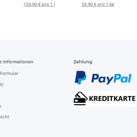
159.90 € pro 1 l
59.90 € pro 1 kg
e Informationen
Zahlung
-Formular
tz
m
recht