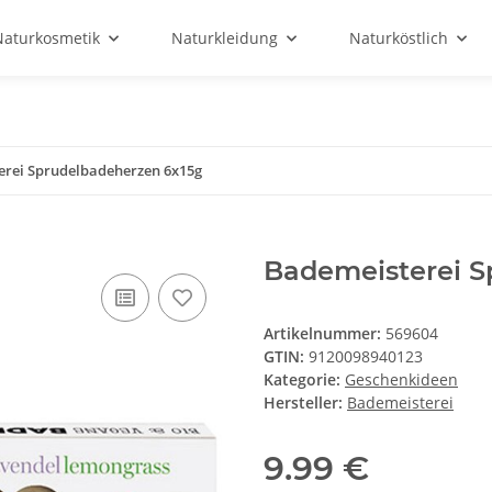
Naturkosmetik
Naturkleidung
Naturköstlich
erei Sprudelbadeherzen 6x15g
Bademeisterei S
Artikelnummer:
569604
GTIN:
9120098940123
Kategorie:
Geschenkideen
Hersteller:
Bademeisterei
9.99 €