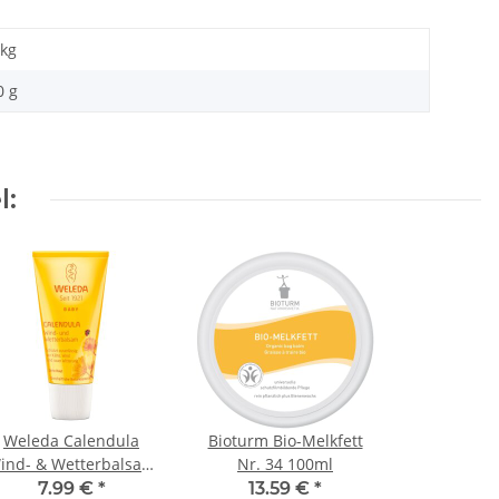
kg
0 g
l:
Weleda Calendula
Bioturm Bio-Melkfett
ind- & Wetterbalsam
Nr. 34 100ml
30ml
7.99 €
*
13.59 €
*