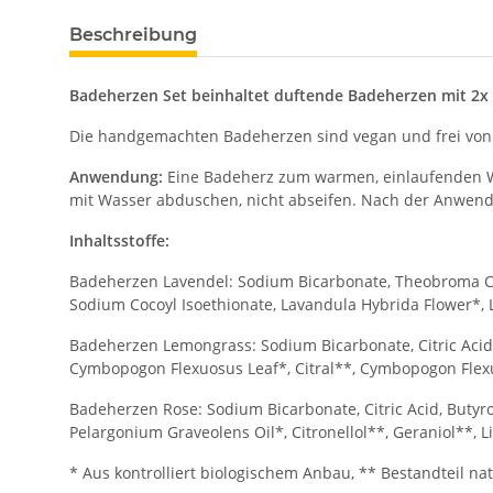
Beschreibung
Badeherzen Set beinhaltet duftende Badeherzen mit 2x
Die handgemachten Badeherzen sind vegan und frei von 
Anwendung:
Eine Badeherz zum warmen, einlaufenden Was
mit Wasser abduschen, nicht abseifen. Nach der Anwen
Inhaltsstoffe:
Badeherzen Lavendel: Sodium Bicarbonate, Theobroma Caca
Sodium Cocoyl Isoethionate, Lavandula Hybrida Flower*, L
Badeherzen Lemongrass: Sodium Bicarbonate, Citric Acid,
Cymbopogon Flexuosus Leaf*, Citral**, Cymbopogon Flexuo
Badeherzen Rose: Sodium Bicarbonate, Citric Acid, Butyr
Pelargonium Graveolens Oil*, Citronellol**, Geraniol**, L
* Aus kontrolliert biologischem Anbau, ** Bestandteil nat