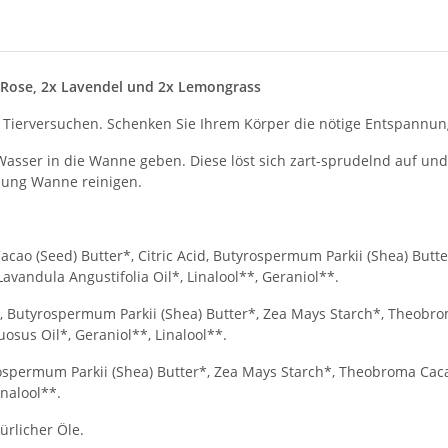
 Rose, 2x Lavendel und 2x Lemongrass
Tierversuchen. Schenken Sie Ihrem Körper die nötige Entspannun
ser in die Wanne geben. Diese löst sich zart-sprudelnd auf und
dung Wanne reinigen.
o (Seed) Butter*, Citric Acid, Butyrospermum Parkii (Shea) Butter
avandula Angustifolia Oil*, Linalool**, Geraniol**.
 Butyrospermum Parkii (Shea) Butter*, Zea Mays Starch*, Theobrom
sus Oil*, Geraniol**, Linalool**.
ospermum Parkii (Shea) Butter*, Zea Mays Starch*, Theobroma Cacao
inalool**.
ürlicher Öle.