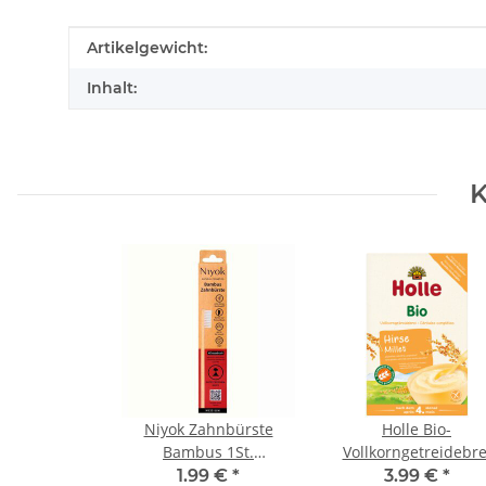
Produkteigenschaft
Wert
Artikelgewicht:
Inhalt:
K
Niyok Zahnbürste
Holle Bio-
Bambus 1St.
Vollkorngetreidebre
Katastrophenschutz
Hirse 250g
1.99 €
*
3.99 €
*