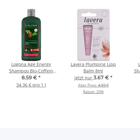
Logona Age Energy
Lavera Plumping Lipp
Shampoo Bio-Coffein
Balm 8ml
Sh
250ml
8.59 €
*
jetzt nur
3.67 €
*
34.36 € pro 1 l
Alter Preis:
4.59 €
Rabatt:
20%