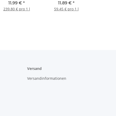
Nr.15 200ml
11.99 €
*
11.89 €
*
239.80 € pro 1 l
59.45 € pro 1 l
Versand
Versandinformationen