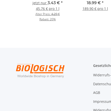
Pflegeöl 100ml
jetzt nur
3.43 €
*
18.99 €
*
45.76 € pro 1 l
189.90 € pro 1 l
Alter Preis:
4.29 €
Rabatt:
20%
Gesetzlich
Widerrufs
Datenschu
AGB
Impressu
Widerrufs