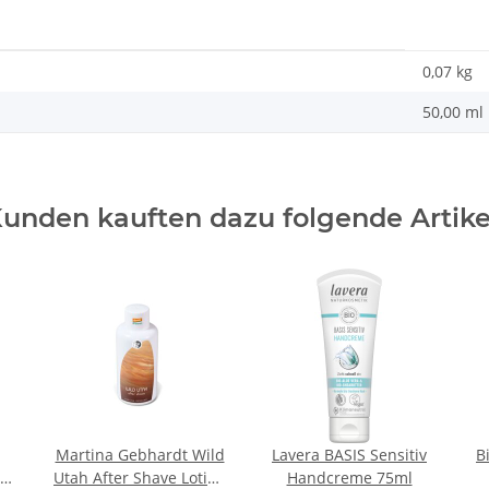
0,07
kg
50,00 ml
unden kauften dazu folgende Artike
Martina Gebhardt Wild
Lavera BASIS Sensitiv
B
Utah After Shave Lotion
Handcreme 75ml