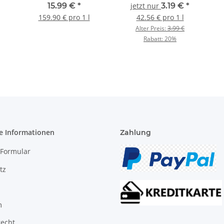
100ml
15.99 €
*
jetzt nur
3.19 €
*
159.90 € pro 1 l
42.56 € pro 1 l
Alter Preis:
3.99 €
Rabatt:
20%
e Informationen
Zahlung
-Formular
tz
m
recht