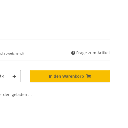
Frage zum Artikel
nd abweichend)
tk
In den Warenkorb
den geladen ...