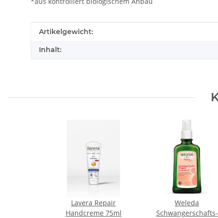
*aus kontrolliert biologischem Anbau
Produkteigenschaft
Wert
Artikelgewicht:
Inhalt:
K
Lavera Repair
Weleda
Handcreme 75ml
Schwangerschafts-