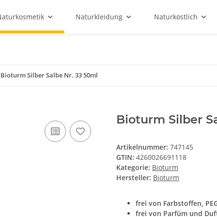
Naturkosmetik
Naturkleidung
Naturköstlich
Bioturm Silber Salbe Nr. 33 50ml
Bioturm Silber S
Artikelnummer:
747145
GTIN:
4260026691118
Kategorie:
Bioturm
Hersteller:
Bioturm
frei von Farbstoffen, PEG
frei von Parfüm und Duf