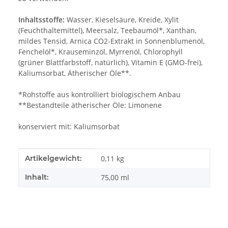
Inhaltsstoffe:
Wasser, Kieselsäure, Kreide, Xylit
(Feuchthaltemittel), Meersalz, Teebaumöl*, Xanthan,
mildes Tensid, Arnica CO2-Extrakt in Sonnenblumenöl,
Fenchelöl*, Krauseminzöl, Myrrenöl, Chlorophyll
(grüner Blattfarbstoff, natürlich), Vitamin E (GMO-frei),
Kaliumsorbat, Ätherischer Öle**.
*Rohstoffe aus kontrolliert biologischem Anbau
**Bestandteile ätherischer Öle: Limonene
konserviert mit: Kaliumsorbat
Produkteigenschaft
Wert
Artikelgewicht:
0,11
kg
Inhalt:
75,00 ml