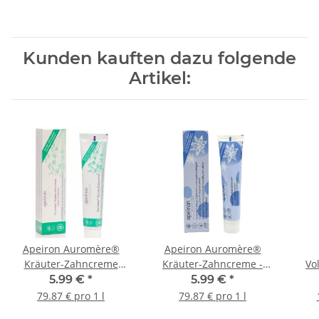
Kunden kauften dazu folgende
Artikel:
Apeiron Auromère®
Apeiron Auromère®
Kräuter-Zahncreme
Kräuter-Zahncreme -
Vo
75ml
Minzfrei 75ml
5.99 €
*
5.99 €
*
79.87 € pro 1 l
79.87 € pro 1 l