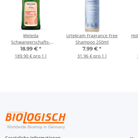
Weleda
Urtekram Fragrance Free
Hol
Schwangerschafts-
Shampoo 250ml
Pflegeöl 100ml
18.99 €
*
7.99 €
*
189.90 € pro 1 l
31.96 € pro 1 l
Gesetzliche Informationen