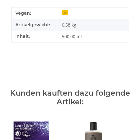
Produkteigenschaft
Wert
Vegan:
ja
Artikelgewicht:
0,58
kg
Inhalt:
500,00 ml
Kunden kauften dazu folgende
Artikel: