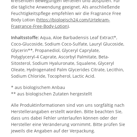
kreisenden Bewegungen verteilen und abspülen. Für
die tägliche Anwendung geeignet. Als anschließende
Feuchtigkeitspflege empfehlen wir die Fragrance Free
Body Lotion (
https://biologisch24.com/Urtekram-
Fragrance-Free-Body-Lotion
).
Inhaltsstoffe:
Aqua, Aloe Barbadensis Leaf Extract*,
Coco-Glucoside, Sodium Coco-Sulfate, Lauryl Glucoside,
Glycerin**, Propanediol, Glyceryl Caprylate,
Polyglyceryl-4 Caprate, Ascorbyl Palmitate, Beta-
Sitosterol, Sodium Hyaluronate, Squalene, Glyceryl
Oleate, Hydrogenated Palm Glycerides Citrate, Lecithin,
Sodium Chloride, Tocopherol, Lactic Acid.
* aus biologischem Anbau
** aus biologischen Zutaten hergestellt
Alle Produktinformationen sind von uns sorgfältig nach
Herstellerangaben erstellt worden. Bitte beachten Sie,
dass uns dabei Fehler unterlaufen können oder der
Hersteller eine Veränderung vornimmt. Bitte prüfen Sie
jeweils die Angaben auf der Verpackung.