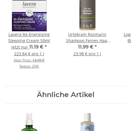
Lavera Re-Energizing
Urtekram Rosmarin
Log
Sleeping Cream 50ml
Shampoo Feines Haar
B
500ml
jetzt nur
11.19 €
*
11.99 €
*
223.84 € pro 1 l
23.98 € pro 1 l
Alter Preis:
13.99 €
Rabatt:
20%
Ähnliche Artikel