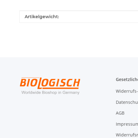
Produkteigenschaft
Wert
Artikelgewicht:
Gesetzlich
Widerrufs
Datenschu
AGB
Impressu
Widerrufs