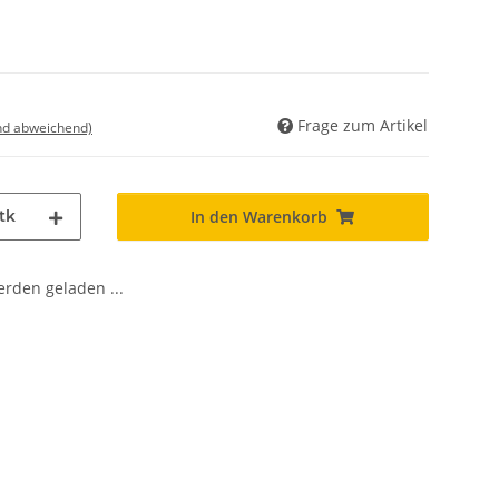
Frage zum Artikel
nd abweichend)
tk
In den Warenkorb
den geladen ...