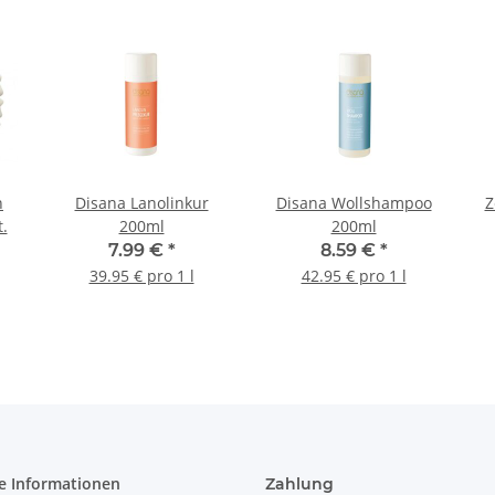
n
Disana Lanolinkur
Disana Wollshampoo
Z
.
200ml
200ml
7.99 €
*
8.59 €
*
39.95 € pro 1 l
42.95 € pro 1 l
e Informationen
Zahlung