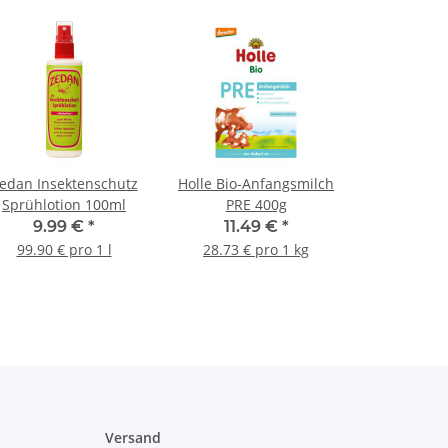
edan Insektenschutz
Holle Bio-Anfangsmilch
Sprühlotion 100ml
PRE 400g
9.99 €
*
11.49 €
*
99.90 € pro 1 l
28.73 € pro 1 kg
Versand