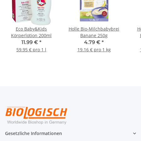
Eco Baby&Kids
Holle Bio-Milchbabybrei
H
Körperlotion 200ml
Banane 250g
11.99 €
*
4.79 €
*
59.95 € pro 1 l
19.16 € pro 1 kg
Gesetzliche Informationen