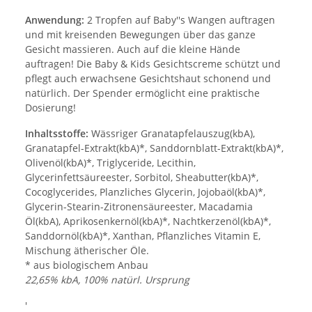
Anwendung:
2 Tropfen auf Baby''s Wangen auftragen
und mit kreisenden Bewegungen über das ganze
Gesicht massieren. Auch auf die kleine Hände
auftragen! Die Baby & Kids Gesichtscreme schützt und
pflegt auch erwachsene Gesichtshaut schonend und
natürlich. Der Spender ermöglicht eine praktische
Dosierung!
Inhaltsstoffe:
Wässriger Granatapfelauszug(kbA),
Granatapfel-Extrakt(kbA)*, Sanddornblatt-Extrakt(kbA)*,
Olivenöl(kbA)*, Triglyceride, Lecithin,
Glycerinfettsäureester, Sorbitol, Sheabutter(kbA)*,
Cocoglycerides, Planzliches Glycerin, Jojobaöl(kbA)*,
Glycerin-Stearin-Zitronensäureester, Macadamia
Öl(kbA), Aprikosenkernöl(kbA)*, Nachtkerzenöl(kbA)*,
Sanddornöl(kbA)*, Xanthan, Pflanzliches Vitamin E,
Mischung ätherischer Öle.
* aus biologischem Anbau
22,65% kbA, 100% natürl. Ursprung
'