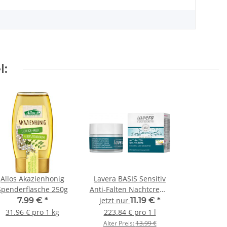
l:
Allos Akazienhonig
Lavera BASIS Sensitiv
Spenderflasche 250g
Anti-Falten Nachtcreme
50 ml
7.99 €
*
jetzt nur
11.19 €
*
31.96 € pro 1 kg
223.84 € pro 1 l
Alter Preis:
13.99 €