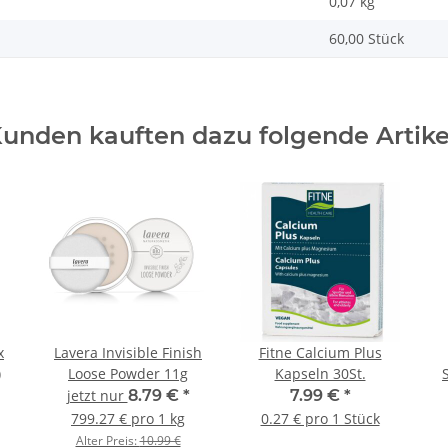
0,07
kg
60,00 Stück
unden kauften dazu folgende Artike
x
Lavera Invisible Finish
Fitne Calcium Plus
)
Loose Powder 11g
Kapseln 30St.
jetzt nur
8.79 €
*
7.99 €
*
799.27 € pro 1 kg
0.27 € pro 1 Stück
Alter Preis:
10.99 €