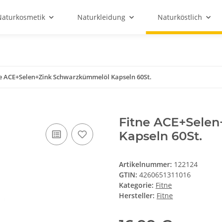
Naturkosmetik
Naturkleidung
Naturköstlich
e ACE+Selen+Zink Schwarzkümmelöl Kapseln 60St.
Fitne ACE+Sele
Kapseln 60St.
Artikelnummer:
122124
GTIN:
4260651311016
Kategorie:
Fitne
Hersteller:
Fitne