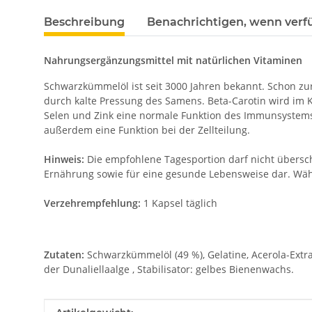
Beschreibung
Benachrichtigen, wenn verf
Nahrungsergänzungsmittel mit natürlichen Vitaminen
Schwarzkümmelöl ist seit 3000 Jahren bekannt. Schon zur
durch kalte Pressung des Samens. Beta-Carotin wird im Kö
Selen und Zink eine normale Funktion des Immunsystems. 
außerdem eine Funktion bei der Zellteilung.
Hinweis:
Die empfohlene Tagesportion darf nicht übersc
Ernährung sowie für eine gesunde Lebensweise dar. Wä
Verzehrempfehlung:
1 Kapsel täglich
Zutaten:
Schwarzkümmelöl (49 %), Gelatine, Acerola-Extra
der Dunaliellaalge , Stabilisator: gelbes Bienenwachs.
Produkteigenschaft
Wert