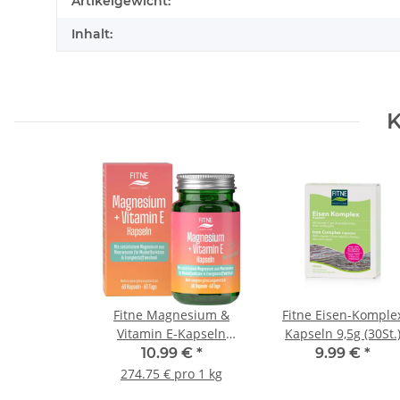
Artikelgewicht:
Inhalt:
K
Fitne Magnesium &
Fitne Eisen-Komple
Vitamin E-Kapseln
Kapseln 9,5g (30St.
40g/60St.
10.99 €
*
9.99 €
*
274.75 € pro 1 kg