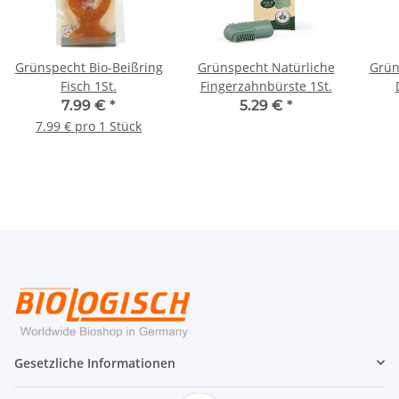
Grünspecht Bio-Beißring
Grünspecht Natürliche
Grün
Fisch 1St.
Fingerzahnbürste 1St.
7.99 €
*
5.29 €
*
7.99 € pro 1 Stück
Gesetzliche Informationen