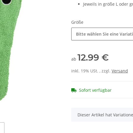
Jeweils in größe L oder g
Größe
Bitte wählen Sie eine Variat
12.99 €
ab
inkl. 19% USt. , zzgl.
Versand
Sofort verfügbar
x
Dieser Artikel hat Variatio