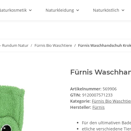
Naturkosmetik
Naturkleidung
Naturköstlich
y - Rundum Natur
Fürnis Bio Waschtiere
Fürnis Waschhandschuh Kroko
Fürnis Waschhan
Artikelnummer:
569906
GTIN:
9120007571233
Kategorie:
Fürnis Bio Waschtie
Hersteller:
Fürnis
Für den ultimativen Bad
etliche verschiedene Ti