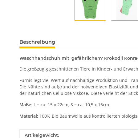
Beschreibung
Waschhandschuh mit 'gefährlichem' Krokodil Konra
Die großzügig geschnittenen Tiere in Kinder- und Erwa
Fürnis legt viel Wert auf nachhaltige Produktion und 
Die Nähte sind aufgrund der notwendigen Elastizität und
der natürlichen Cellulose Viskose. Diese verleiht der St
Maße:
L = ca. 15 x 22cm, S = ca. 10,5 x 16cm
Material:
100% Bio Baumwolle aus kontrollierten biologi
Produkteigenschaft
Wert
Artikelgewicht: