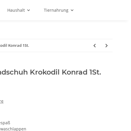
Haushalt
Tiernahrung
dil Konrad 1St.
dschuh Krokodil Konrad 1St.
re
espaß
erwaschlappen