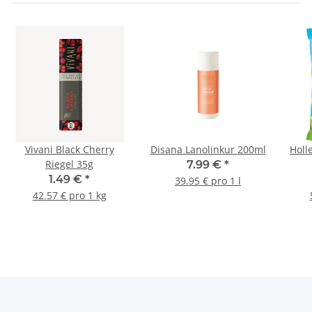
Vivani Black Cherry
Disana Lanolinkur 200ml
Holl
Riegel 35g
7.99 €
*
1.49 €
*
39.95 € pro 1 l
42.57 € pro 1 kg