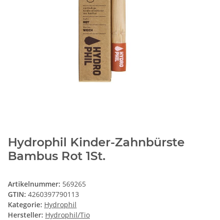
Hydrophil Kinder-Zahnbürste
Bambus Rot 1St.
Artikelnummer:
569265
GTIN:
4260397790113
Kategorie:
Hydrophil
Hersteller:
Hydrophil/Tio