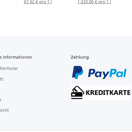
67.92 € pro 1 l
1,233.00 € pro 1 l
e Informationen
Zahlung
-Formular
tz
m
recht