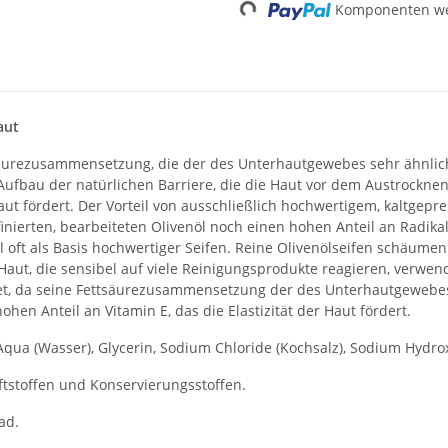
Komponenten wer
aut
säurezusammensetzung, die der des Unterhautgewebes sehr ähnlich i
Aufbau der natürlichen Barriere, die die Haut vor dem Austrocknen
Haut fördert. Der Vorteil von ausschließlich hochwertigem, kaltgepr
inierten, bearbeiteten Olivenöl noch einen hohen Anteil an Radika
l oft als Basis hochwertiger Seifen. Reine Olivenölseifen schäumen 
ut, die sensibel auf viele Reinigungsprodukte reagieren, verwend
gnet, da seine Fettsäurezusammensetzung der des Unterhautgewebes
ohen Anteil an Vitamin E, das die Elastizität der Haut fördert.
 Aqua (Wasser), Glycerin, Sodium Chloride (Kochsalz), Sodium Hydro
Duftstoffen und Konservierungsstoffen.
ad.