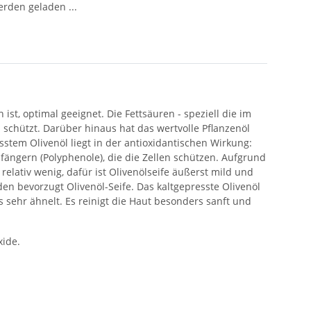
den geladen ...
st, optimal geeignet. Die Fettsäuren - speziell die im
 schützt. Darüber hinaus hat das wertvolle Pflanzenöl
esstem Olivenöl liegt in der antioxidantischen Wirkung:
lfängern (Polyphenole), die die Zellen schützen. Aufgrund
relativ wenig, dafür ist Olivenölseife äußerst mild und
en bevorzugt Olivenöl-Seife. Das kaltgepresste Olivenöl
 sehr ähnelt. Es reinigt die Haut besonders sanft und
xide.