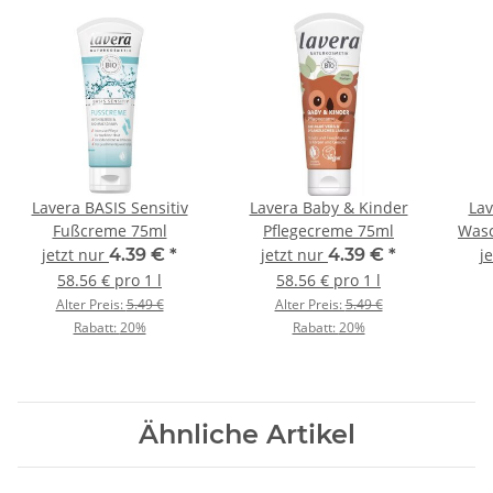
Lavera BASIS Sensitiv
Lavera Baby & Kinder
Lav
Fußcreme 75ml
Pflegecreme 75ml
Wasc
jetzt nur
4.39 €
*
jetzt nur
4.39 €
*
j
58.56 € pro 1 l
58.56 € pro 1 l
Alter Preis:
5.49 €
Alter Preis:
5.49 €
Rabatt:
20%
Rabatt:
20%
Ähnliche Artikel