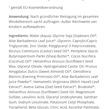
¹ gemäß EU-Kosmetikverordnung
Anwendung:
Nach gründlicher Reinigung im gesamten
Windelbereich sacht auftragen. Außer Reichweite von
Kindern aufbewahren.
Ingredients:
Water (Aqua), Glycine Soja (Soybean) Oil*,
Aloe Barbadensis Leaf Juice*, Glycerin, Caprylic/Capric
Triglyceride, Zinc Oxide, Polyglyceryl-3 Polyricinoleate,
Ricinus Communis (Castor) Seed Oil*, Pentylene Glycol,
Butyrospermum Parkii (Shea) Butter*, Cocos Nucifera
(Coconut) Oil*, Helianthus Annuus (Sunflower) Seed
Wax, Glyceryl Oleate, Hydrogenated Castor Oil, Prunus
Amygdalus Dulcis (Sweet Almond) Oil*, Oenothera
Biennis (Evening Primrose) Oil*, Aloe Barbadensis Leaf
Juice Powder*, Hamamelis Virginiana (Witch Hazel) Leaf
Extract*, Avena Sativa (Oat) Seed Extract*, Bisabolol*,
Helianthus Annuus (Sunflower) Seed Oil, Magnesium
Sulfate, Levulinic Acid, Glyceryl Undecylenate, Xanthan
Gum, Sodium Levulinate, Potassium Cetyl Phosphate,
Tocopherol, Beta-Glucan, Citric Acid, Ascorbyl Palmitate,