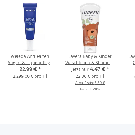
Weleda Anti-Falten
Lavera Baby & Kinder
Lav
Augen-& Lippenpflege
Waschlotion & Shampoo
G
10ml
200ml
22.99 €
*
jetzt nur
4.47 €
*
2,299.00 € pro 1 l
22.36 € pro 1 l
Alter Preis:
5.59 €
Rabatt:
20%