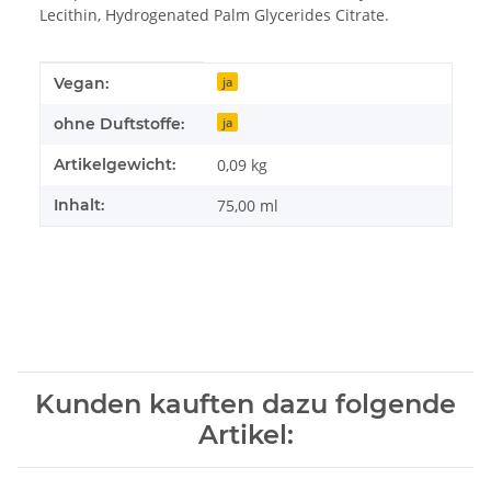
Lecithin, Hydrogenated Palm Glycerides Citrate.
Produkteigenschaft
Wert
Vegan:
ja
ohne Duftstoffe:
ja
Artikelgewicht:
0,09
kg
Inhalt:
75,00 ml
Kunden kauften dazu folgende
Artikel: