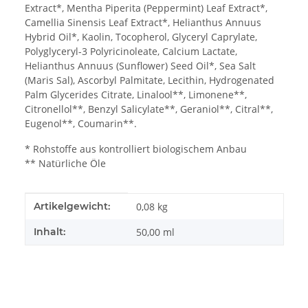
Extract*, Mentha Piperita (Peppermint) Leaf Extract*,
Camellia Sinensis Leaf Extract*, Helianthus Annuus
Hybrid Oil*, Kaolin, Tocopherol, Glyceryl Caprylate,
Polyglyceryl-3 Polyricinoleate, Calcium Lactate,
Helianthus Annuus (Sunflower) Seed Oil*, Sea Salt
(Maris Sal), Ascorbyl Palmitate, Lecithin, Hydrogenated
Palm Glycerides Citrate, Linalool**, Limonene**,
Citronellol**, Benzyl Salicylate**, Geraniol**, Citral**,
Eugenol**, Coumarin**.
* Rohstoffe aus kontrolliert biologischem Anbau
** Natürliche Öle
Produkteigenschaft
Wert
Artikelgewicht:
0,08
kg
Inhalt:
50,00 ml