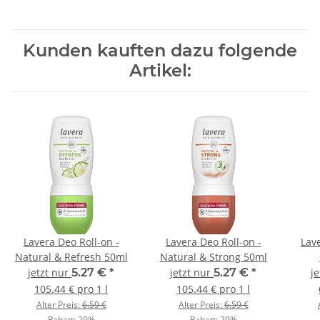
Kunden kauften dazu folgende
Artikel:
Lavera Deo Roll-on -
Lavera Deo Roll-on -
Lav
Natural & Refresh 50ml
Natural & Strong 50ml
jetzt nur
5.27 €
*
jetzt nur
5.27 €
*
j
105.44 € pro 1 l
105.44 € pro 1 l
Alter Preis:
6.59 €
Alter Preis:
6.59 €
Rabatt:
20%
Rabatt:
20%