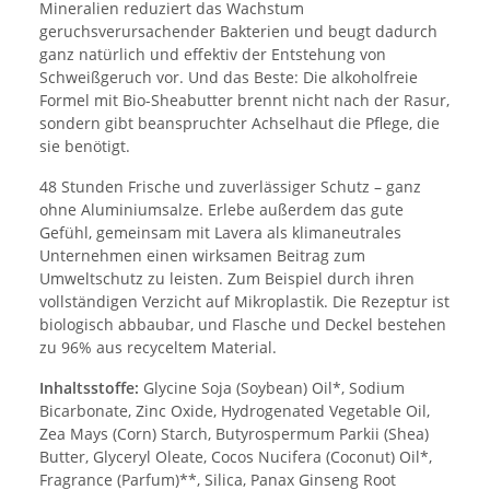
Mineralien reduziert das Wachstum
geruchsverursachender Bakterien und beugt dadurch
ganz natürlich und effektiv der Entstehung von
Schweißgeruch vor. Und das Beste: Die alkoholfreie
Formel mit Bio-Sheabutter brennt nicht nach der Rasur,
sondern gibt beanspruchter Achselhaut die Pflege, die
sie benötigt.
48 Stunden Frische und zuverlässiger Schutz – ganz
ohne Aluminiumsalze. Erlebe außerdem das gute
Gefühl, gemeinsam mit Lavera als klimaneutrales
Unternehmen einen wirksamen Beitrag zum
Umweltschutz zu leisten. Zum Beispiel durch ihren
vollständigen Verzicht auf Mikroplastik. Die Rezeptur ist
biologisch abbaubar, und Flasche und Deckel bestehen
zu 96% aus recyceltem Material.
Inhaltsstoffe:
Glycine Soja (Soybean) Oil*, Sodium
Bicarbonate, Zinc Oxide, Hydrogenated Vegetable Oil,
Zea Mays (Corn) Starch, Butyrospermum Parkii (Shea)
Butter, Glyceryl Oleate, Cocos Nucifera (Coconut) Oil*,
Fragrance (Parfum)**, Silica, Panax Ginseng Root