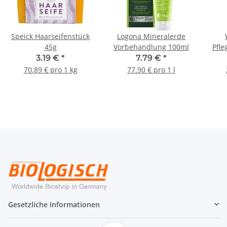
Speick Haarseifenstück
Logona Mineralerde
45g
Vorbehandlung 100ml
Pfle
3.19 €
*
7.79 €
*
70.89 € pro 1 kg
77.90 € pro 1 l
Gesetzliche Informationen