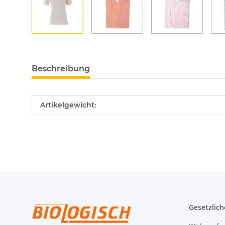
Beschreibung
Produkteigenschaft
Wert
Artikelgewicht:
Gesetzlich