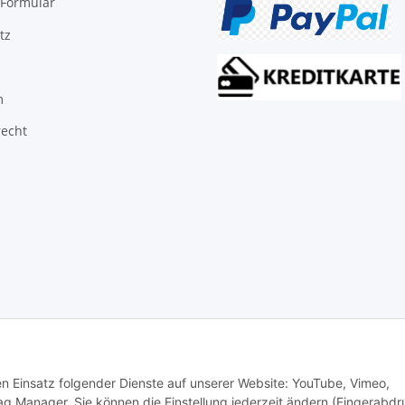
-Formular
tz
m
recht
© Biologisch24.com, Biologisch24 GmbH
den Einsatz folgender Dienste auf unserer Website: YouTube, Vimeo,
g Manager. Sie können die Einstellung jederzeit ändern (Fingerabdr