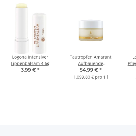
Logona Intensiver
Tautropfen Amarant
L
Lippenbalsam 4.6g
Aufbauende
Pfl
Gesichtscreme 50ml
3.99 €
*
54.99 €
*
1,099.80 € pro 1 l