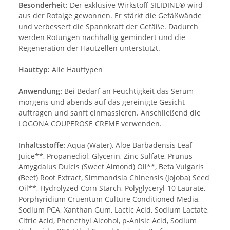
Besonderheit:
Der exklusive Wirkstoff SILIDINE® wird
aus der Rotalge gewonnen. Er stärkt die Gefäßwände
und verbessert die Spannkraft der Gefäße. Dadurch
werden Rötungen nachhaltig gemindert und die
Regeneration der Hautzellen unterstützt.
Hauttyp:
Alle Hauttypen
Anwendung:
Bei Bedarf an Feuchtigkeit das Serum
morgens und abends auf das gereinigte Gesicht
auftragen und sanft einmassieren. Anschließend die
LOGONA COUPEROSE CREME verwenden.
Inhaltsstoffe:
Aqua (Water), Aloe Barbadensis Leaf
Juice**, Propanediol, Glycerin, Zinc Sulfate, Prunus
Amygdalus Dulcis (Sweet Almond) Oil**, Beta Vulgaris
(Beet) Root Extract, Simmondsia Chinensis (Jojoba) Seed
Oil**, Hydrolyzed Corn Starch, Polyglyceryl-10 Laurate,
Porphyridium Cruentum Culture Conditioned Media,
Sodium PCA, Xanthan Gum, Lactic Acid, Sodium Lactate,
Citric Acid, Phenethyl Alcohol, p-Anisic Acid, Sodium