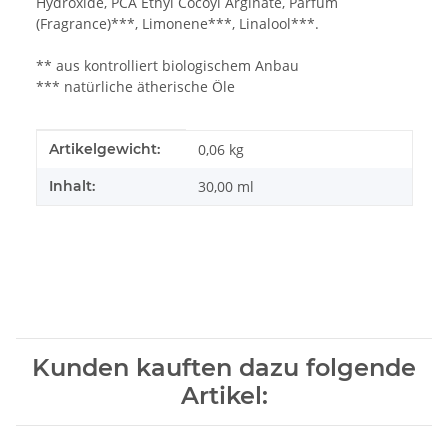
Hydroxide, PCA Ethyl Cocoyl Arginate, Parfum
(Fragrance)***, Limonene***, Linalool***.
** aus kontrolliert biologischem Anbau
*** natürliche ätherische Öle
Produkteigenschaft
Wert
Artikelgewicht:
0,06
kg
Inhalt:
30,00 ml
Kunden kauften dazu folgende
Artikel: