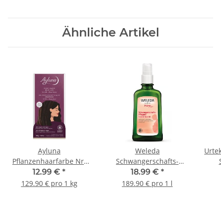
Ähnliche Artikel
Ayluna
Weleda
Urte
Pflanzenhaarfarbe Nr.
Schwangerschafts-
100 Schwarzbraun 100g
Pflegeöl 100ml
12.99 €
*
18.99 €
*
129.90 € pro 1 kg
189.90 € pro 1 l