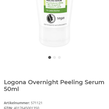
Logona Overnight Peeling Serum
50ml
Artikelnummer:
571121
GTIN:
4017645001350