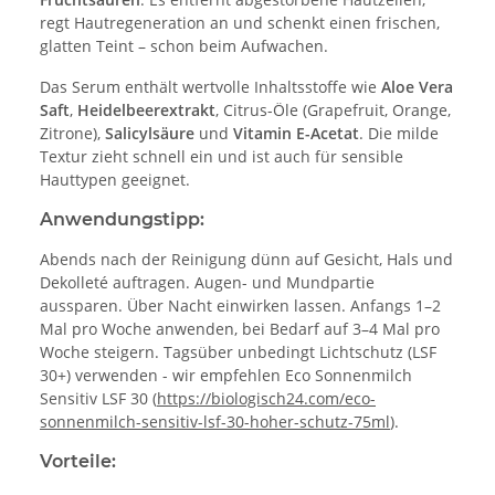
regt Hautregeneration an und schenkt einen frischen,
glatten Teint – schon beim Aufwachen.
Das Serum enthält wertvolle Inhaltsstoffe wie
Aloe Vera
Saft
,
Heidelbeerextrakt
, Citrus-Öle (Grapefruit, Orange,
Zitrone),
Salicylsäure
und
Vitamin E-Acetat
. Die milde
Textur zieht schnell ein und ist auch für sensible
Hauttypen geeignet.
Anwendungstipp:
Abends nach der Reinigung dünn auf Gesicht, Hals und
Dekolleté auftragen. Augen- und Mundpartie
aussparen. Über Nacht einwirken lassen. Anfangs 1–2
Mal pro Woche anwenden, bei Bedarf auf 3–4 Mal pro
Woche steigern. Tagsüber unbedingt Lichtschutz (LSF
30+) verwenden - wir empfehlen Eco Sonnenmilch
Sensitiv LSF 30 (
https://biologisch24.com/eco-
sonnenmilch-sensitiv-lsf-30-hoher-schutz-75ml
).
Vorteile: