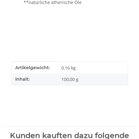
**natürliche ätherische Öle
Produkteigenschaft
Wert
Artikelgewicht:
0,16
kg
Inhalt:
100,00 g
Kunden kauften dazu folgende