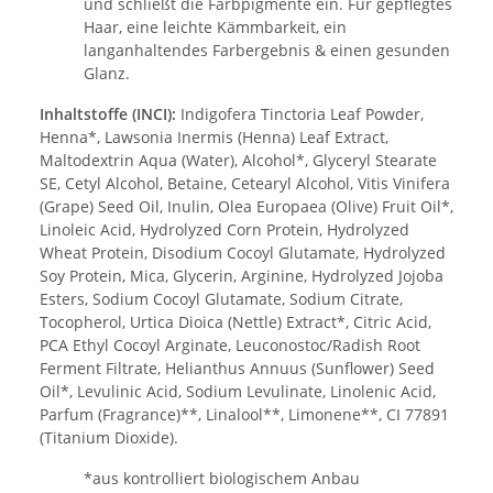
und schließt die Farbpigmente ein. Für gepflegtes
Haar, eine leichte Kämmbarkeit, ein
langanhaltendes Farbergebnis & einen gesunden
Glanz.
Inhaltstoffe (INCI):
Indigofera Tinctoria Leaf Powder,
Henna*, Lawsonia Inermis (Henna) Leaf Extract,
Maltodextrin Aqua (Water), Alcohol*, Glyceryl Stearate
SE, Cetyl Alcohol, Betaine, Cetearyl Alcohol, Vitis Vinifera
(Grape) Seed Oil, Inulin, Olea Europaea (Olive) Fruit Oil*,
Linoleic Acid, Hydrolyzed Corn Protein, Hydrolyzed
Wheat Protein, Disodium Cocoyl Glutamate, Hydrolyzed
Soy Protein, Mica, Glycerin, Arginine, Hydrolyzed Jojoba
Esters, Sodium Cocoyl Glutamate, Sodium Citrate,
Tocopherol, Urtica Dioica (Nettle) Extract*, Citric Acid,
PCA Ethyl Cocoyl Arginate, Leuconostoc/Radish Root
Ferment Filtrate, Helianthus Annuus (Sunflower) Seed
Oil*, Levulinic Acid, Sodium Levulinate, Linolenic Acid,
Parfum (Fragrance)**, Linalool**, Limonene**, CI 77891
(Titanium Dioxide).
*aus kontrolliert biologischem Anbau