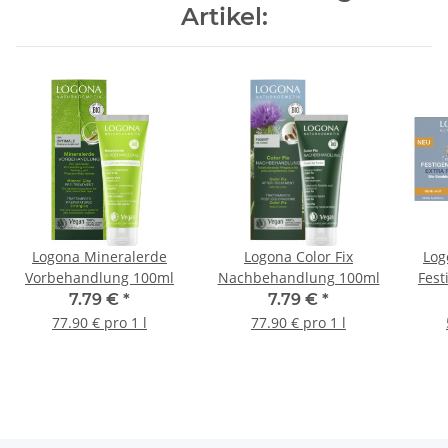
Artikel:
Logona Mineralerde
Logona Color Fix
Log
Vorbehandlung 100ml
Nachbehandlung 100ml
Fes
Ex
7.79 €
*
7.79 €
*
77.90 € pro 1 l
77.90 € pro 1 l