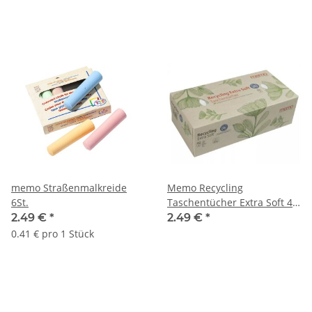
memo Straßenmalkreide
Memo Recycling
6St.
Taschentücher Extra Soft 4-
Lagig 100St.
2.49 €
*
2.49 €
*
0.41 € pro 1 Stück