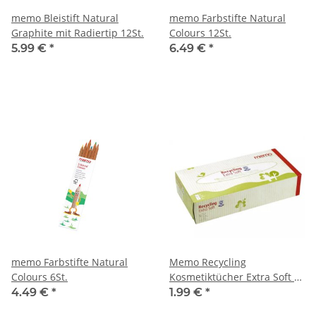
memo Bleistift Natural
memo Farbstifte Natural
Graphite mit Radiertip 12St.
Colours 12St.
5.99 €
*
6.49 €
*
memo Farbstifte Natural
Memo Recycling
Colours 6St.
Kosmetiktücher Extra Soft 2-
Lagig100St.
4.49 €
*
1.99 €
*