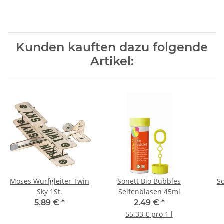
Kunden kauften dazu folgende
Artikel:
Moses Wurfgleiter Twin
Sonett Bio Bubbles
S
Sky 1St.
Seifenblasen 45ml
Nac
5.89 €
*
2.49 €
*
55.33 € pro 1 l