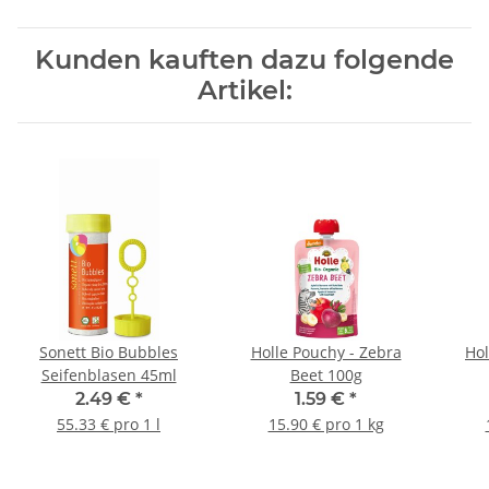
Kunden kauften dazu folgende
Artikel:
Sonett Bio Bubbles
Holle Pouchy - Zebra
Hol
Seifenblasen 45ml
Beet 100g
2.49 €
*
1.59 €
*
55.33 € pro 1 l
15.90 € pro 1 kg