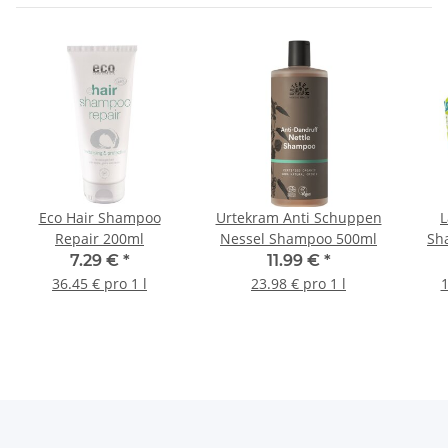
Eco Hair Shampoo
Urtekram Anti Schuppen
L
Repair 200ml
Nessel Shampoo 500ml
Sh
7.29 €
*
11.99 €
*
36.45 € pro 1 l
23.98 € pro 1 l
1