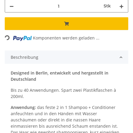
Stk
ading...
Komponenten werden geladen ...
Beschreibung
Designed in Berlin, entwickelt und hergestellt in
Deutschland
Bis zu 40 Anwendungen. Spart zwei Plastikflaschen à
200ml.
Anwendung:
das feste 2 in 1 Shampoo + Conditioner
anfeuchten und in den Händen mit Wasser
auschäumen oder direkt in die nassen Haare
einmassieren bis ausreichend Schaum enstanden ist.
Das Haar wie gewohnt shampoonieren, kurz einwirken