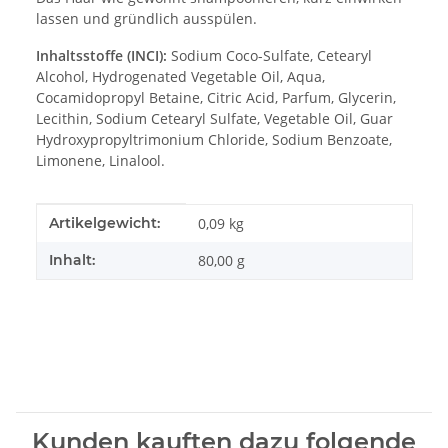
lassen und gründlich ausspülen.
Inhaltsstoffe (INCI):
Sodium Coco-Sulfate, Cetearyl
Alcohol, Hydrogenated Vegetable Oil, Aqua,
Cocamidopropyl Betaine, Citric Acid, Parfum, Glycerin,
Lecithin, Sodium Cetearyl Sulfate, Vegetable Oil, Guar
Hydroxypropyltrimonium Chloride, Sodium Benzoate,
Limonene, Linalool.
Produkteigenschaft
Wert
Artikelgewicht:
0,09
kg
Inhalt:
80,00 g
Kunden kauften dazu folgende