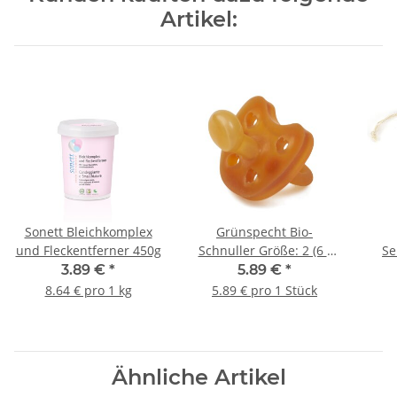
Artikel:
Sonett Bleichkomplex
Grünspecht Bio-
und Fleckentferner 450g
Schnuller Größe: 2 (6 -
Se
18 Monate) 1St.
3.89 €
*
5.89 €
*
8.64 € pro 1 kg
5.89 € pro 1 Stück
Ähnliche Artikel