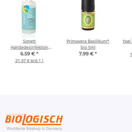
Sonett
Primavera Basilikum*
Yogi
Händedesinfektion
bio 5ml
Spender 300ml
6.59 €
*
7.99 €
*
1
21.97 € pro 1 l