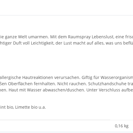
ie ganze Welt umarmen. Mit dem Raumspray Lebenslust, eine fris
iger Duft voll Leichtigkeit, der Lust macht auf alles, was uns beflü
llergische Hautreaktionen verursachen. Giftig für Wasserorganisme
en Oberflächen fernhalten. Nicht rauchen. Schutzhandschuhe trage
hen. Haut mit Wasser abwaschen/duschen. Unter Verschluss aufbew
nt bio, Limette bio u.a.
0,16
kg