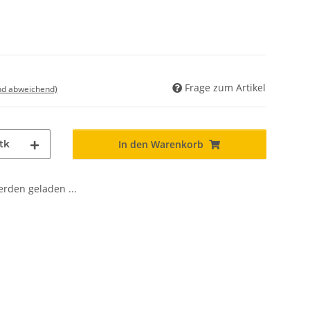
Frage zum Artikel
nd abweichend)
tk
In den Warenkorb
den geladen ...