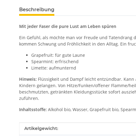
Beschreibung
Mit jeder Faser die pure Lust am Leben spüren
Ein Gefühl, als möchte man vor Freude und Tatendrang d
kommen Schwung und Fröhlichkeit in den Alltag. Ein frucht
Grapefruit: für gute Laune
Spearmint: erfrischend
Limette: aufmunternd
Hinweis:
Flüssigkeit und Dampf leicht entzündbar. Kann a
Kindern gelangen. Von Hitze/Funken/offener Flamme/heiß
beschmutzten, getränkten Kleidungsstücke sofort auszie
zuführen.
Inhaltsstoffe:
Alkohol bio, Wasser, Grapefruit bio, Spearmi
Produkteigenschaft
Wert
Artikelgewicht: