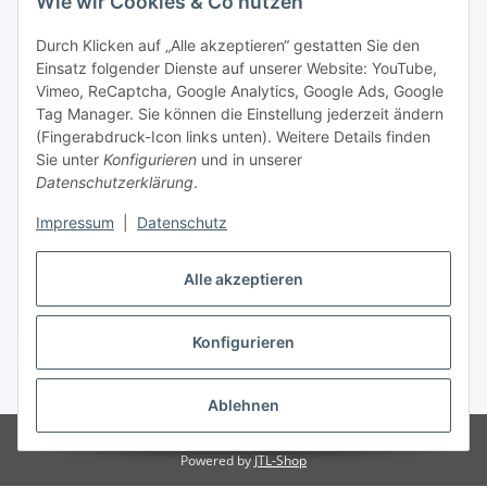
Wie wir Cookies & Co nutzen
Durch Klicken auf „Alle akzeptieren“ gestatten Sie den
Einsatz folgender Dienste auf unserer Website: YouTube,
Vimeo, ReCaptcha, Google Analytics, Google Ads, Google
Tag Manager. Sie können die Einstellung jederzeit ändern
(Fingerabdruck-Icon links unten). Weitere Details finden
Sie unter
Konfigurieren
und in unserer
Datenschutzerklärung
.
Versand
Impressum
|
Datenschutz
Alle akzeptieren
Konfigurieren
Vertrag widerrufen
* Alle Preise inkl. gesetzlicher USt., zzgl.
Versand
Ablehnen
© Biologisch24.com, Biologisch24 GmbH
Powered by
JTL-Shop