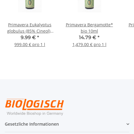
Primavera Eukalyptus
Primavera Bergamotte*
Pr
globulus (85% Cineol)*
bio 10ml
bio 10ml
9.99 €
*
14.79 €
*
999.00 € pro 1 l
1,479.00 € pro 1 l
Gesetzliche Informationen