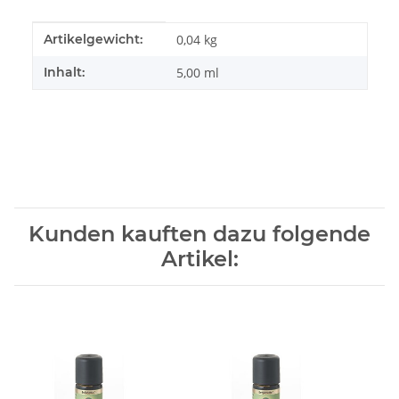
Produkteigenschaft
Wert
Artikelgewicht:
0,04
kg
Inhalt:
5,00 ml
Kunden kauften dazu folgende
Artikel: