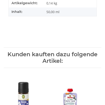
Produkteigenschaft
Wert
Artikelgewicht:
0,14
kg
Inhalt:
50,00 ml
Kunden kauften dazu folgende
Artikel: