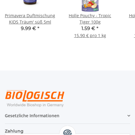
Primavera Duftmischung
Holle Pouchy - Tropic
Ho
KIDS Träum' süß 5ml
Tiger 100g
9.99 €
*
1.59 €
*
15.90 € pro 1 kg
Gesetzliche Informationen
Zahlung