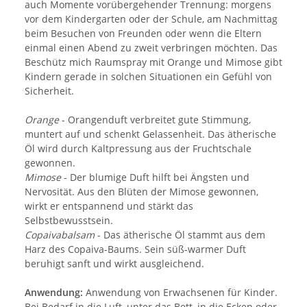
auch Momente vorübergehender Trennung: morgens
vor dem Kindergarten oder der Schule, am Nachmittag
beim Besuchen von Freunden oder wenn die Eltern
einmal einen Abend zu zweit verbringen möchten. Das
Beschütz mich Raumspray mit Orange und Mimose gibt
Kindern gerade in solchen Situationen ein Gefühl von
Sicherheit.
Orange
- Orangenduft verbreitet gute Stimmung,
muntert auf und schenkt Gelassenheit. Das ätherische
Öl wird durch Kaltpressung aus der Fruchtschale
gewonnen.
Mimose
- Der blumige Duft hilft bei Ängsten und
Nervosität. Aus den Blüten der Mimose gewonnen,
wirkt er entspannend und stärkt das
Selbstbewusstsein.
Copaivabalsam
- Das ätherische Öl stammt aus dem
Harz des Copaiva-Baums. Sein süß-warmer Duft
beruhigt sanft und wirkt ausgleichend.
Anwendung:
Anwendung von Erwachsenen für Kinder.
Bei Bedarf in die Luft, unter das Bett, in die Ecken oder